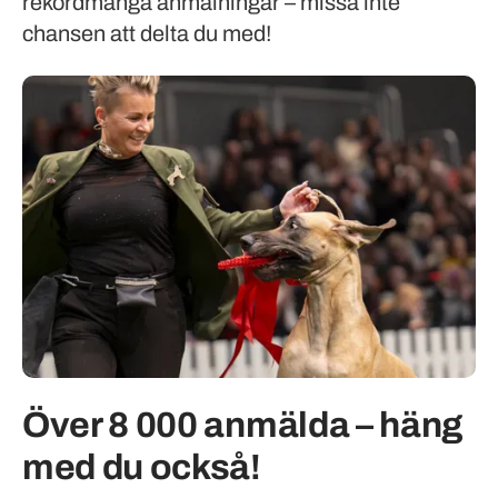
rekordmånga anmälningar – missa inte
chansen att delta du med!
Över 8 000 anmälda – häng
med du också!