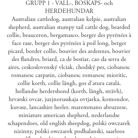
GRUPP 1 - VALL-, BOSKAPS- och
HERDEHUNDAR
Australian cattledog, australian kelpie, australian
shepherd, australian stumpy tail cattle dog, bearded
collie, beauceron, bergamasco, berger des pyrénées à
face rase, berger des pyrénées à poil long, berger
picard, border collie, bouvier des ardennes, bouvier
des flandres, briard, ca de bestiar, cao da serra de
aires, ceskoslovenský vlciak, chodský pes, ciobanesc
romanesc carpatin, ciobanesc romanesc mioritic,
collie korth, collie långh, gos d’atura catalá,
hollandse herdershond (korth, långh, strävh),
hrvatski ovcar, juzjnorusskaja ovtjarka, komondor,
kuvasz, lancashire heeler, maremmano abruzzese,
miniature american shepherd, nederlandse
schapendoes, old english sheepdog, polski owczarek
nizinny, polski owczarek podhalanski, saarloos