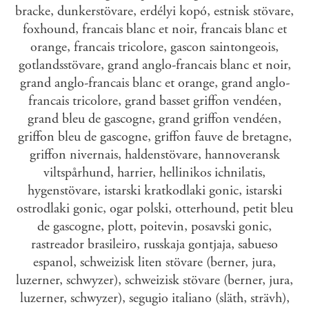
bracke, dunkerstövare, erdélyi kopó, estnisk stövare,
foxhound, francais blanc et noir, francais blanc et
orange, francais tricolore, gascon saintongeois,
gotlandsstövare, grand anglo-francais blanc et noir,
grand anglo-francais blanc et orange, grand anglo-
francais tricolore, grand basset griffon vendéen,
grand bleu de gascogne, grand griffon vendéen,
griffon bleu de gascogne, griffon fauve de bretagne,
griffon nivernais, haldenstövare, hannoveransk
viltspårhund, harrier, hellinikos ichnilatis,
hygenstövare, istarski kratkodlaki gonic, istarski
ostrodlaki gonic, ogar polski, otterhound, petit bleu
de gascogne, plott, poitevin, posavski gonic,
rastreador brasileiro, russkaja gontjaja, sabueso
espanol, schweizisk liten stövare (berner, jura,
luzerner, schwyzer), schweizisk stövare (berner, jura,
luzerner, schwyzer), segugio italiano (släth, strävh),