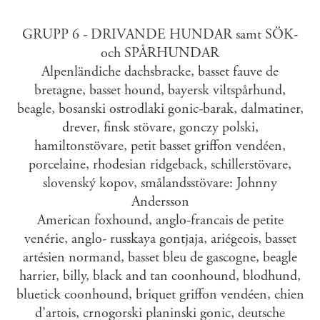
GRUPP 6 - DRIVANDE HUNDAR samt SÖK-
och SPÅRHUNDAR
Alpenländiche dachsbracke, basset fauve de
bretagne, basset hound, bayersk viltspårhund,
beagle, bosanski ostrodlaki gonic-barak, dalmatiner,
drever, finsk stövare, gonczy polski,
hamiltonstövare, petit basset griffon vendéen,
porcelaine, rhodesian ridgeback, schillerstövare,
slovenský kopov, smålandsstövare: Johnny
Andersson
American foxhound, anglo-francais de petite
venérie, anglo- russkaya gontjaja, ariégeois, basset
artésien normand, basset bleu de gascogne, beagle
harrier, billy, black and tan coonhound, blodhund,
bluetick coonhound, briquet griffon vendéen, chien
d’artois, crnogorski planinski gonic, deutsche