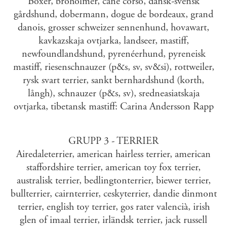
Boxer, broholmer, cane corso, dansk-svensk
gårdshund, dobermann, dogue de bordeaux, grand
danois, grosser schweizer sennenhund, hovawart,
kavkazskaja ovtjarka, landseer, mastiff,
newfoundlandshund, pyrenéerhund, pyreneisk
mastiff, riesenschnauzer (p&s, sv, sv&si), rottweiler,
rysk svart terrier, sankt bernhardshund (korth,
långh), schnauzer (p&s, sv), sredneasiatskaja
ovtjarka, tibetansk mastiff: Carina Andersson Rapp
GRUPP 3 - TERRIER
Airedaleterrier, american hairless terrier, american
staffordshire terrier, american toy fox terrier,
australisk terrier, bedlingtonterrier, biewer terrier,
bullterrier, cairnterrier, ceskyterrier, dandie dinmont
terrier, english toy terrier, gos rater valencià, irish
glen of imaal terrier, irländsk terrier, jack russell