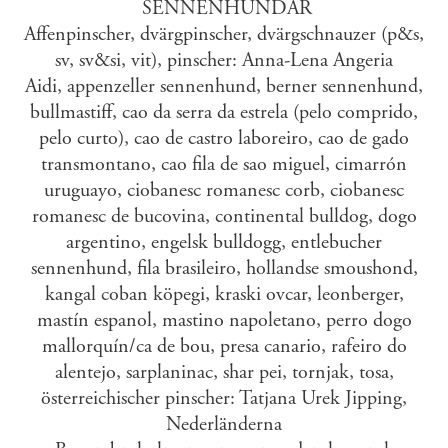
SENNENHUNDAR
Affenpinscher, dvärgpinscher, dvärgschnauzer (p&s,
sv, sv&si, vit), pinscher: Anna-Lena Angeria
Aidi, appenzeller sennenhund, berner sennenhund,
bullmastiff, cao da serra da estrela (pelo comprido,
pelo curto), cao de castro laboreiro, cao de gado
transmontano, cao fila de sao miguel, cimarrón
uruguayo, ciobanesc romanesc corb, ciobanesc
romanesc de bucovina, continental bulldog, dogo
argentino, engelsk bulldogg, entlebucher
sennenhund, fila brasileiro, hollandse smoushond,
kangal coban köpegi, kraski ovcar, leonberger,
mastín espanol, mastino napoletano, perro dogo
mallorquín/ca de bou, presa canario, rafeiro do
alentejo, sarplaninac, shar pei, tornjak, tosa,
österreichischer pinscher: Tatjana Urek Jipping,
Nederländerna