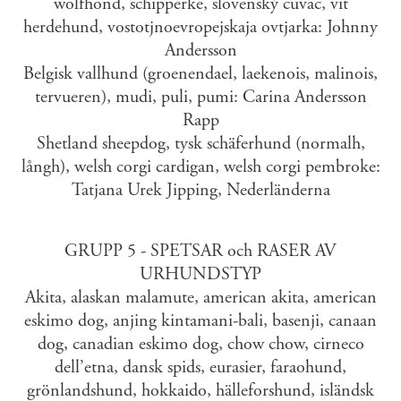
wolfhond, schipperke, slovenský cuvac, vit
herdehund, vostotjnoevropejskaja ovtjarka: Johnny
Andersson
Belgisk vallhund (groenendael, laekenois, malinois,
tervueren), mudi, puli, pumi: Carina Andersson
Rapp
Shetland sheepdog, tysk schäferhund (normalh,
långh), welsh corgi cardigan, welsh corgi pembroke:
Tatjana Urek Jipping, Nederländerna
GRUPP 5 - SPETSAR och RASER AV
URHUNDSTYP
Akita, alaskan malamute, american akita, american
eskimo dog, anjing kintamani-bali, basenji, canaan
dog, canadian eskimo dog, chow chow, cirneco
dell’etna, dansk spids, eurasier, faraohund,
grönlandshund, hokkaido, hälleforshund, isländsk