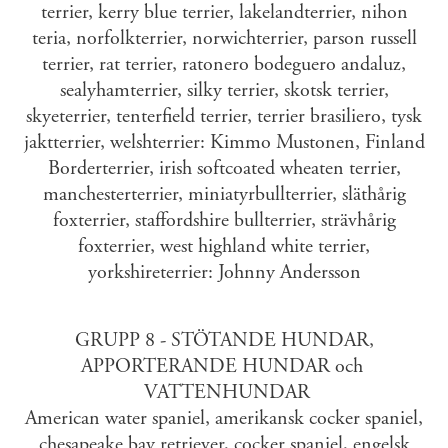
terrier, kerry blue terrier, lakelandterrier, nihon
teria, norfolkterrier, norwichterrier, parson russell
terrier, rat terrier, ratonero bodeguero andaluz,
sealyhamterrier, silky terrier, skotsk terrier,
skyeterrier, tenterfield terrier, terrier brasiliero, tysk
jaktterrier, welshterrier: Kimmo Mustonen, Finland
Borderterrier, irish softcoated wheaten terrier,
manchesterterrier, miniatyrbullterrier, släthårig
foxterrier, staffordshire bullterrier, strävhårig
foxterrier, west highland white terrier,
yorkshireterrier: Johnny Andersson
GRUPP 8 - STÖTANDE HUNDAR,
APPORTERANDE HUNDAR och
VATTENHUNDAR
American water spaniel, amerikansk cocker spaniel,
chesapeake bay retriever, cocker spaniel, engelsk