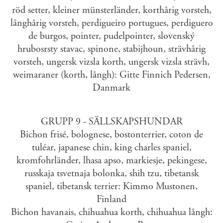
röd setter, kleiner münsterländer, korthårig vorsteh,
långhårig vorsteh, perdigueiro portugues, perdiguero
de burgos, pointer, pudelpointer, slovenský
hrubosrsty stavac, spinone, stabijhoun, strävhårig
vorsteh, ungersk vizsla korth, ungersk vizsla strävh,
weimaraner (korth, långh): Gitte Finnich Pedersen,
Danmark
GRUPP 9 - SÄLLSKAPSHUNDAR
Bichon frisé, bolognese, bostonterrier, coton de
tuléar, japanese chin, king charles spaniel,
kromfohrländer, lhasa apso, markiesje, pekingese,
russkaja tsvetnaja bolonka, shih tzu, tibetansk
spaniel, tibetansk terrier: Kimmo Mustonen,
Finland
Bichon havanais, chihuahua korth, chihuahua långh: