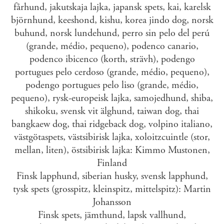
fårhund, jakutskaja lajka, japansk spets, kai, karelsk
björnhund, keeshond, kishu, korea jindo dog, norsk
buhund, norsk lundehund, perro sin pelo del perú
(grande, médio, pequeno), podenco canario,
podenco ibicenco (korth, strävh), podengo
portugues pelo cerdoso (grande, médio, pequeno),
podengo portugues pelo liso (grande, médio,
pequeno), rysk-europeisk lajka, samojedhund, shiba,
shikoku, svensk vit älghund, taiwan dog, thai
bangkaew dog, thai ridgeback dog, volpino italiano,
västgötaspets, västsibirisk lajka, xoloitzcuintle (stor,
mellan, liten), östsibirisk lajka: Kimmo Mustonen,
Finland
Finsk lapphund, siberian husky, svensk lapphund,
tysk spets (grosspitz, kleinspitz, mittelspitz): Martin
Johansson
Finsk spets, jämthund, lapsk vallhund,