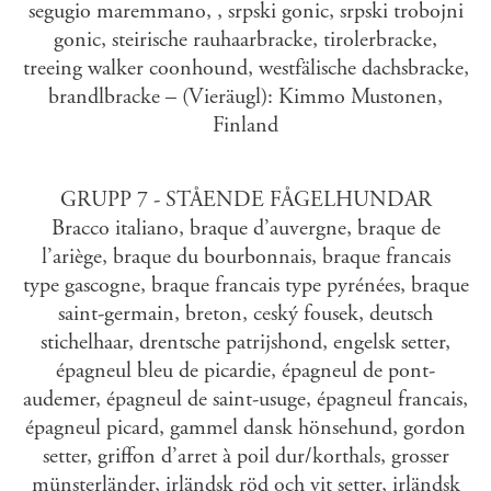
segugio maremmano, , srpski gonic, srpski trobojni
gonic, steirische rauhaarbracke, tirolerbracke,
treeing walker coonhound, westfälische dachsbracke,
brandlbracke – (Vieräugl): Kimmo Mustonen,
Finland
GRUPP 7 - STÅENDE FÅGELHUNDAR
Bracco italiano, braque d’auvergne, braque de
l’ariège, braque du bourbonnais, braque francais
type gascogne, braque francais type pyrénées, braque
saint-germain, breton, ceský fousek, deutsch
stichelhaar, drentsche patrijshond, engelsk setter,
épagneul bleu de picardie, épagneul de pont-
audemer, épagneul de saint-usuge, épagneul francais,
épagneul picard, gammel dansk hönsehund, gordon
setter, griffon d’arret à poil dur/korthals, grosser
münsterländer, irländsk röd och vit setter, irländsk