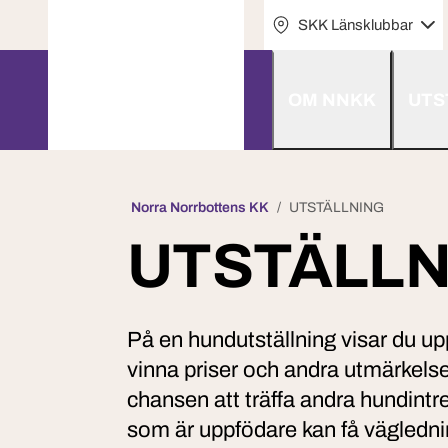
SKK Länsklubbar
OM NNKK
UTS
Norra Norrbottens KK
UTSTÄLLNING
UTSTÄLLN
På en hundutställning visar du u
vinna priser och andra utmärkelse
chansen att träffa andra hundint
som är uppfödare kan få vägledni