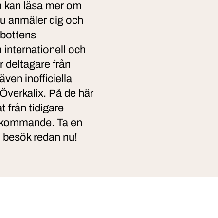
ch kan läsa mer om
du anmäler dig och
rbottens
 internationell och
r deltagare från
även inofficiella
 Överkalix. På de här
t från tidigare
m kommande. Ta en
t besök redan nu!