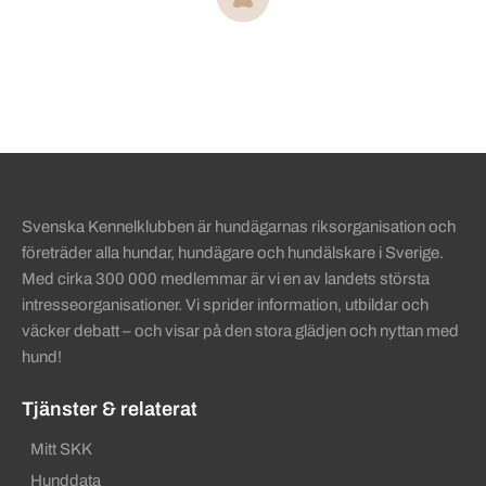
Sidinformation och användba
Svenska Kennelklubben är hundägarnas riksorganisation och
företräder alla hundar, hundägare och hundälskare i Sverige.
Med cirka 300 000 medlemmar är vi en av landets största
intresseorganisationer. Vi sprider information, utbildar och
väcker debatt – och visar på den stora glädjen och nyttan med
hund!
Tjänster & relaterat
Mitt SKK
Hunddata