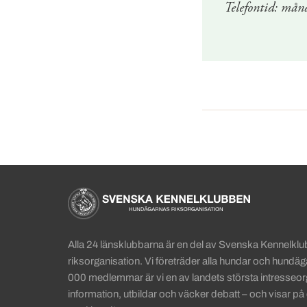
Telefontid: mån
Sidinformation och anv
Köpa hund startsida
Alla 24 länsklubbarna är en del av Svenska Kennelkl
riksorganisation. Vi företräder alla hundar och hundä
000 medlemmar är vi en av landets största intresseorg
information, utbildar och väcker debatt – och visar på