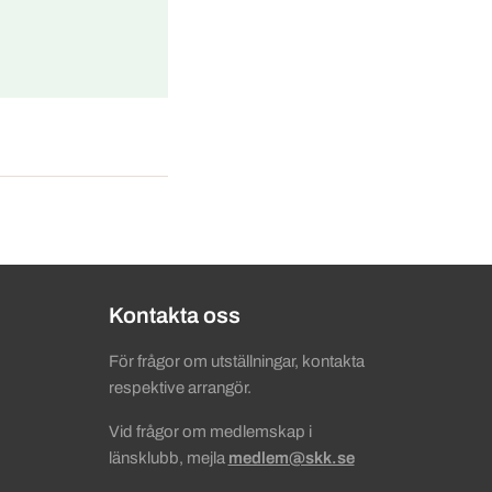
Kontakta oss
För frågor om utställningar, kontakta
respektive arrangör.
Vid frågor om medlemskap i
länsklubb, mejla
medlem@skk.se