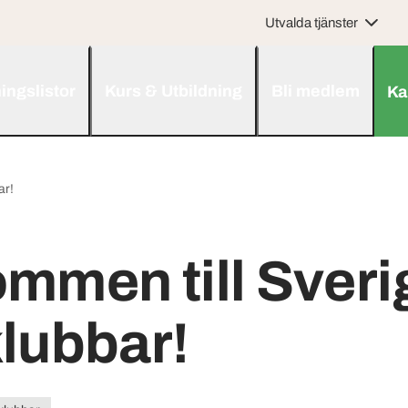
Utvalda tjänster
ningslistor
Kurs & Utbildning
Bli medlem
Ka
ar!
mmen till Sveri
lubbar!