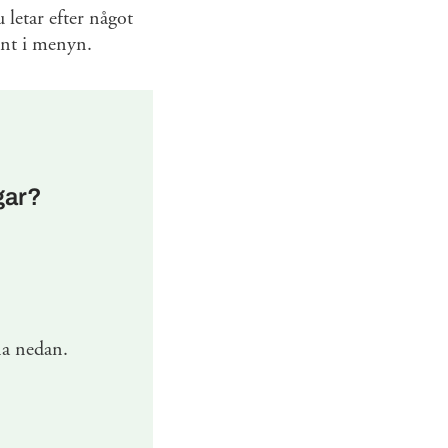
 letar efter något
 runt i menyn.
gar?
na nedan.