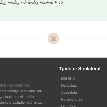
dag, onsdag och fredag klockan 9-12
ändbara länkar
Tjänster & relaterat
Mitt SKK
ubben, hundägarnas
Hunddata
gare i Sverige. Med våra 300
Avelsdata
anisationer. Vi sprider
Köpahund.se
 den stora glädjen och nyttan
DjurID.se