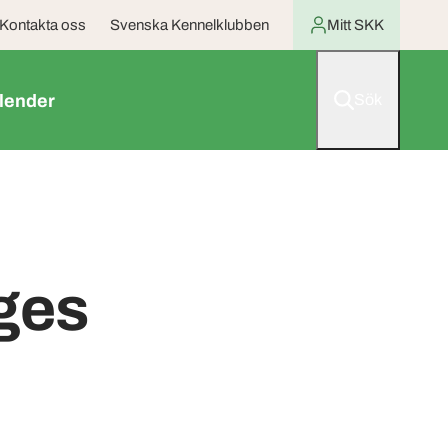
Kontakta oss
Svenska Kennelklubben
Mitt SKK
lender
Sök
ges