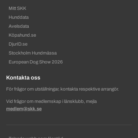
Mitt SKK
Hunddata
Avelsdata
Köpahund.se
DjurID.se
Stockholm Hundmässa
European Dog Show 2026
Kontakta oss
För frågor om utställningar, kontakta respektive arrangör.
Vid frågor om medlemskap i länsklubb, mejla
medlem@skk.se
Sekundära sidfotslänkar