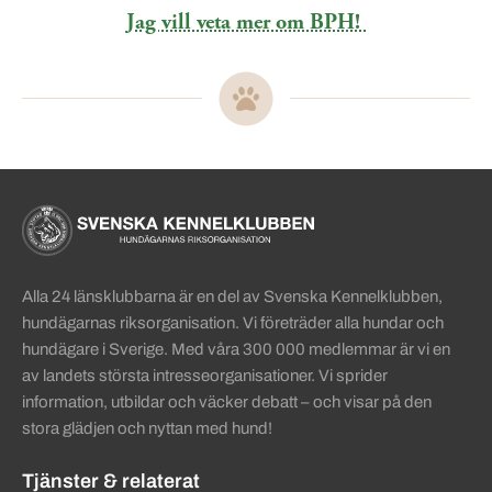
Jag vill veta mer om BPH!
Sidinformation och användba
Köpa hund startsida
Alla 24 länsklubbarna är en del av Svenska Kennelklubben,
hundägarnas riksorganisation. Vi företräder alla hundar och
hundägare i Sverige. Med våra 300 000 medlemmar är vi en
av landets största intresseorganisationer. Vi sprider
information, utbildar och väcker debatt – och visar på den
stora glädjen och nyttan med hund!
Tjänster & relaterat