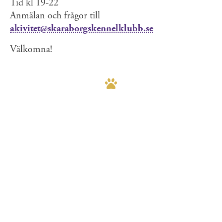
Tid kl 19-22
Anmälan och frågor till
akivitet@skaraborgskennelklubb.se
Välkomna!