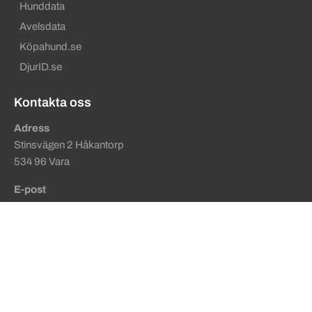
Hunddata
Avelsdata
Köpahund.se
DjurID.se
Kontakta oss
Adress
Stinsvägen 2 Håkantorp
534 96 Vara
E-post
kansli@skaraborgskennelklubb.se
Sekundära sidfotslänkar
Talande webb som lässtöd
SKKs behandling av personuppgifter