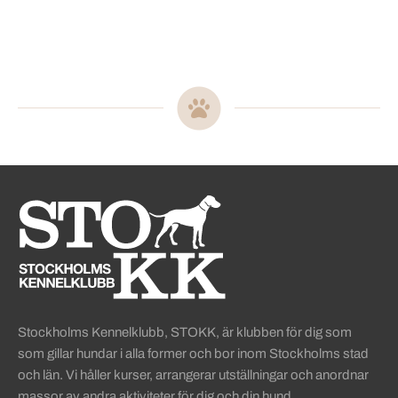
Sidinformation och användba
Köpa hund startsida
Stockholms Kennelklubb, STOKK, är klubben för dig som
som gillar hundar i alla former och bor inom Stockholms stad
och län. Vi håller kurser, arrangerar utställningar och anordnar
massor av andra aktiviteter för dig och din hund.