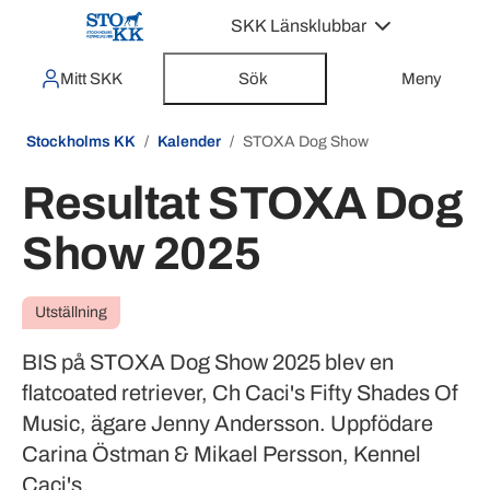
SKK Länsklubbar
Mitt SKK
Sök
Meny
Stockholms KK
Kalender
STOXA Dog Show
Resultat STOXA Dog
Show 2025
Utställning
BIS på STOXA Dog Show 2025 blev en
flatcoated retriever, Ch Caci's Fifty Shades Of
Music, ägare Jenny Andersson. Uppfödare
Carina Östman & Mikael Persson, Kennel
Caci's.