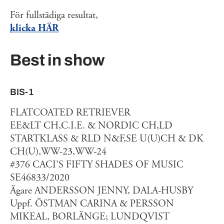
För fullstädiga resultat,
klicka HÄR
Best in show
BIS-1
FLATCOATED RETRIEVER
EE&LT CH,C.I.E. & NORDIC CH,LD
STARTKLASS & RLD N&F,SE U(U)CH & DK
CH(U),WW-23,WW-24
#376 CACI'S FIFTY SHADES OF MUSIC
SE46833/2020
Ägare ANDERSSON JENNY, DALA-HUSBY
Uppf. ÖSTMAN CARINA & PERSSON
MIKEAL, BORLÄNGE; LUNDQVIST