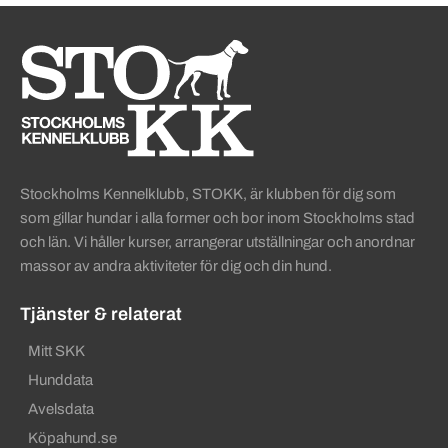
Sidinformation och användba
Köpa hund startsida
Stockholms Kennelklubb, STOKK, är klubben för dig som
som gillar hundar i alla former och bor inom Stockholms stad
och län. Vi håller kurser, arrangerar utställningar och anordnar
massor av andra aktiviteter för dig och din hund.
Tjänster & relaterat
Mitt SKK
Hunddata
Avelsdata
Köpahund.se