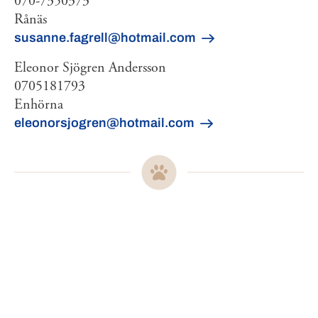
070-7350373
Rånäs
susanne.fagrell@hotmail.com
Eleonor Sjögren Andersson
0705181793
Enhörna
eleonorsjogren@hotmail.com