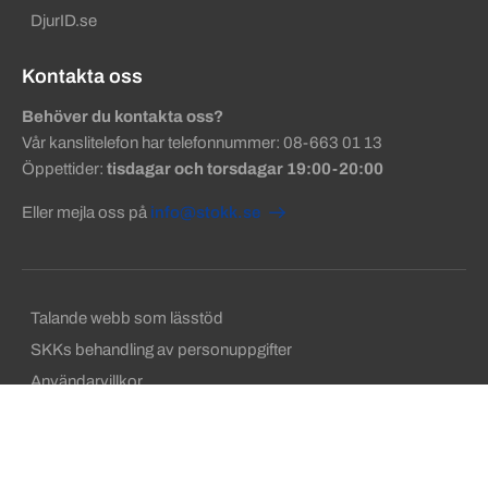
DjurID.se
Kontakta oss
Behöver du kontakta oss?
Vår kanslitelefon har telefonnummer: 08-663 01 13
Öppettider:
tisdagar och torsdagar 19:00-20:00
Eller mejla oss på
info@stokk.se
Sekundära sidfotslänkar
Talande webb som lässtöd
SKKs behandling av personuppgifter
Användarvillkor
Ansvarig utgivare
Om cookies