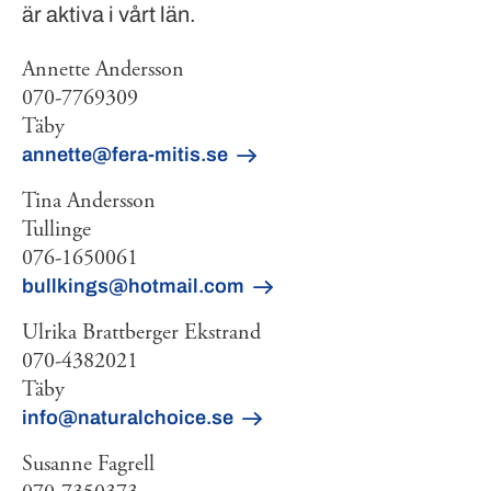
är aktiva i vårt län.
Annette Andersson
070-7769309
Täby
annette@fera-mitis.se
Tina Andersson
Tullinge
076-1650061
bullkings@hotmail.com
Ulrika Brattberger Ekstrand
070-4382021
Täby
info@naturalchoice.se
Susanne Fagrell