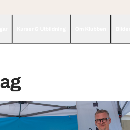
ngar
Kurser & Utbildning
Om Klubben
Bilde
ag