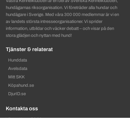
Västra Kennelklubben är en del av Svenska Kennelklubben,
hundägarnas riksorganisation. Vi företräder alla hundar och
hundägare i Sverige. Med våra 300 000 medlemmar är vi en
av landets största intresseorganisationer. Vi sprider
information, utbildar och väcker debatt – och visar på den
stora glädjen och nyttan med hund!
Tjänster & relaterat
Hunddata
Avelsdata
Mitt SKK
Köpahund.se
DjurID.se
Kontakta oss
Västra Kennelklubben