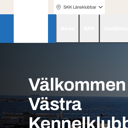
SKK Länsklubbar
News
BPH
Utställni
Välkommen t
Västra
Kennelklub