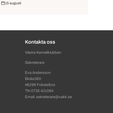
15 augusti
Kontakta oss
Västra Kennelklubben
Sekreterare
Eva Andersson
Binäs360
46296 Frändefors
Tfn 0735 431084
Email: sekreterare@vakk.se