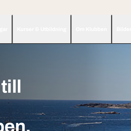
ngar
Kurser & Utbildning
Om Klubben
Bilde
ill
ben.