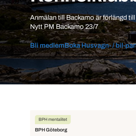
Anmälan till Backamo är förlängd till 
Nytt PM Backamo 23/7
Bli medlem
Boka Husvagn- / bil-p
BPH mentalitet
BPH Göteborg