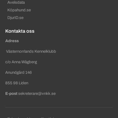
Avelsdata
Köpahund.se
DjurID.se
Kontakta oss
Adress
Västernorrlands Kennelklubb
c/o Anna Wågberg
Anundgård 146
855 98 Liden
E-post
sekreterare@vnkk.se
Sekundära sidfotslänkar