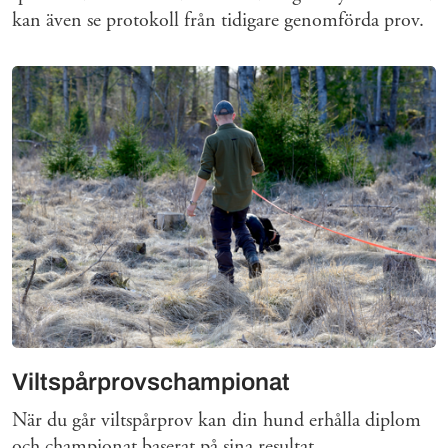
kan även se protokoll från tidigare genomförda prov.
Viltspårprovschampionat
När du går viltspårprov kan din hund erhålla diplom
och championat baserat på sina resultat.