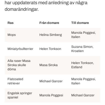
har uppdaterats med anledning av några
domarändringar.
Ras
Från domare
Till domare
Manola Poggesi,
Mops
Helina Simberg
Italien
Suzana Simon,
Miniatyrbullterrier
Helen Tonkson
Kroatien
Alla raser Masa
Helen Tonkson,
Siroka skulle
Masa Siroka
Estland
döma
Flatcoated
Manola Poggesi,
Michael Ganzer
retriever
Italien
Engelsk springer
Manola Poggesi
Michael Ganzer
spaniel