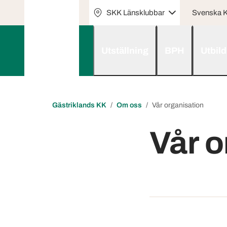
SKK Länsklubbar
Svenska K
Utställning
BPH
Utbil
Gästriklands KK
Om oss
Vår organisation
Vår o