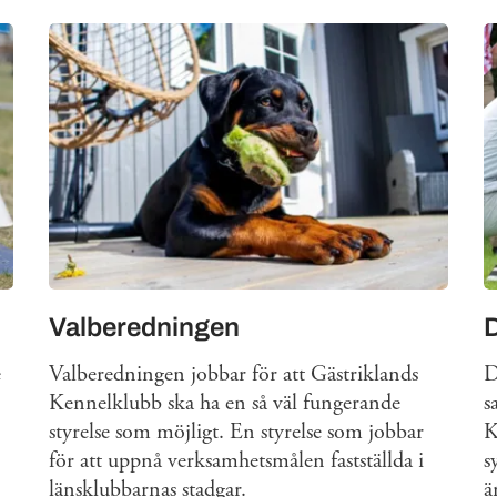
Valberedningen
e
Valberedningen jobbar för att Gästriklands
D
Kennelklubb ska ha en så väl fungerande
s
styrelse som möjligt. En styrelse som jobbar
K
för att uppnå verksamhetsmålen fastställda i
s
länsklubbarnas stadgar.
ä