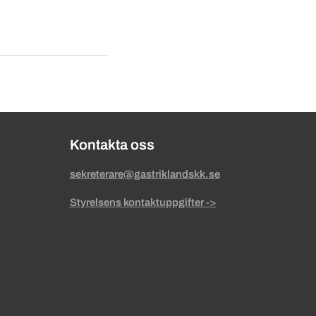
Kontakta oss
sekreterare@gastriklandskk.se
Styrelsens kontaktuppgifter ->