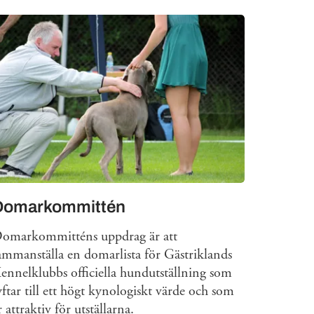
Domarkommittén
omarkommitténs uppdrag är att
ammanställa en domarlista för Gästriklands
ennelklubbs officiella hundutställning som
yftar till ett högt kynologiskt värde och som
r attraktiv för utställarna.