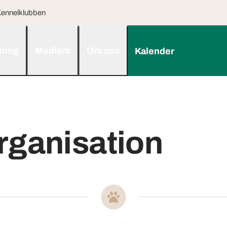
ennelklubben
dning
Medlem
Om oss
Kalender
rganisation