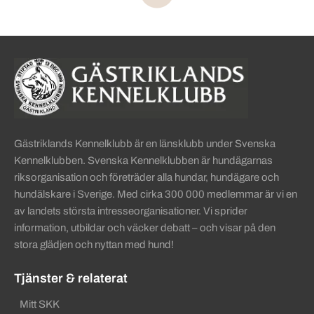
Sidinformation och användba
Köpa hund startsida
Gästriklands Kennelklubb är en länsklubb under Svenska
Kennelklubben. Svenska Kennelklubben är hundägarnas
riksorganisation och företräder alla hundar, hundägare och
hundälskare i Sverige. Med cirka 300 000 medlemmar är vi en
av landets största intresseorganisationer. Vi sprider
information, utbildar och väcker debatt – och visar på den
stora glädjen och nyttan med hund!
Tjänster & relaterat
Mitt SKK