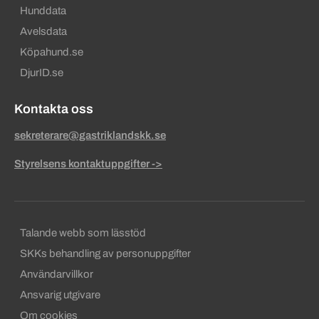
Hunddata
Avelsdata
Köpahund.se
DjurID.se
Kontakta oss
sekreterare@gastriklandskk.se
Styrelsens kontaktuppgifter ->
Sekundära sidfotslänkar
Talande webb som lässtöd
SKKs behandling av personuppgifter
Användarvillkor
Ansvarig utgivare
Om cookies