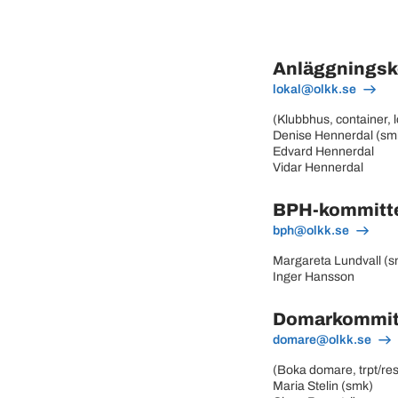
Anläggnings
lokal@olkk.se
(Klubbhus, container,
Denise Hennerdal (sm
Edvard Hennerdal
Vidar Hennerdal
BPH-kommitt
bph@olkk.se
Margareta Lundvall (s
Inger Hansson
Domarkommi
domare@olkk.se
(Boka domare, trpt/re
Maria Stelin (smk)