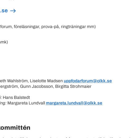
.se
rforum, föreläsningar, prova-på, ringträningar mm)
smk)
beth Wahlström, Liselotte Madsen
uppfodarforum@olkk.se
ergström, Gunn Jacobsson, Birgitta Strohmaier
i:
Hans Balstedt
ing:
Margareta Lundvall
margareta.lundvall@olkk.se
skommittén