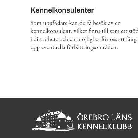
Kennelkonsulenter
Som uppfödare kan du få besök av en
kennelkonsulent, vilket finns till som ett stö
i ditt arbete och en möjlighet för oss att fång
upp eventuella förbättringsområden.
Sidinformation och anv
Köpa hund startsida