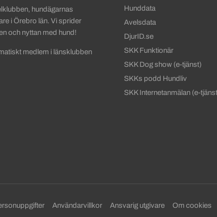
Hunddata
elklubben, hundägarnas
re i Örebro län. Vi sprider
Avelsdata
djen och nyttan med hund!
DjurID.se
SKK Funktionär
tomatiskt medlem i länsklubben
SKK Dog show (e-tjänst)
SKKs podd Hundliv
SKK Internetanmälan (e-tjänst
ersonuppgifter
Användarvillkor
Ansvarig utgivare
Om cookies