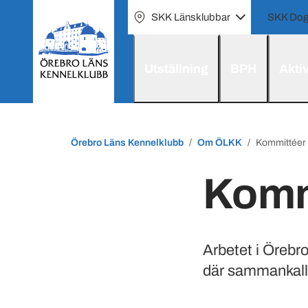
SKK Länsklubbar
SKK Dog
Utställning
BPH
Aktiv
Örebro Läns Kennelklubb
Om ÖLKK
Kommittéer
Komm
Arbetet i Örebr
där sammankalla