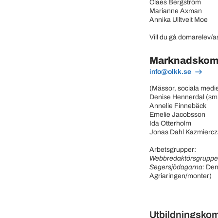
Claes Bergström
Marianne Axman
Annika Ulltveit Moe
Vill du gå domarelev/
Marknadskom
info@olkk.se
(Mässor, sociala med
Denise Hennerdal (sm
Annelie Finnebäck
Emelie Jacobsson
Ida Otterholm
Jonas Dahl Kazmiercz
Arbetsgrupper:
Webbredaktörsgrupp
Segersjödagarna:
Deni
Agriaringen/monter)
Utbildningsko