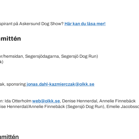
aspirant på Askersund Dog Show?
Här kan du läsa mer!
mittén
ier/hemsidan, Segersjödagarna, Segersjö Dog Run)
k)
ak, sponsring
jonas.dahl-kazmierczak@olkk.se
en:
Ida Otterholm
web@olkk.se
, Denise Hennerdal, Annelie Finnebäck
se Hennerdal/Annelie Finnebäck (Segersjö Dog Run), Emelie Jacobsso
mmittén