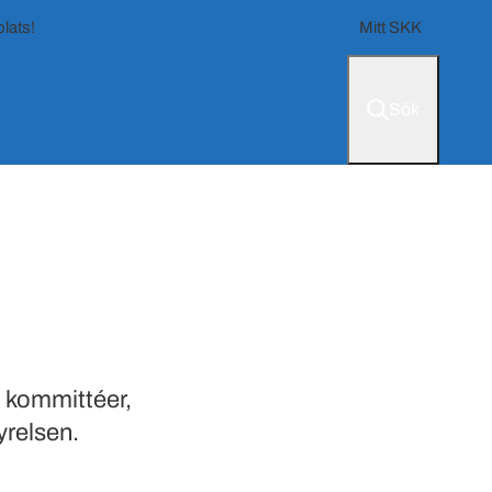
lats!
Mitt SKK
Sök
a kommittéer,
yrelsen.