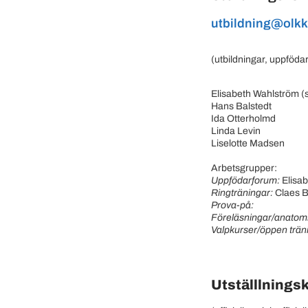
utbildning@olkk
(utbildningar, uppföda
Elisabeth Wahlström (
Hans Balstedt
Ida Otterholmd
Linda Levin
Liselotte Madsen
Arbetsgrupper:
Uppfödarforum:
Elisa
Ringträningar:
Claes B
Prova-på:
Föreläsningar/anatom
Valpkurser/öppen trän
Utställlning