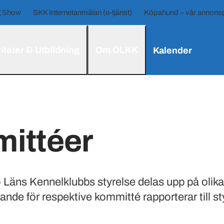
 Show
SKK Internetanmälan (e-tjänst)
Köpahund – vår annonsp
iteter & Utbildning
Om ÖLKK
Kalender
ittéer
o Läns Kennelklubbs styrelse delas upp på olik
nde för respektive kommitté rapporterar till st