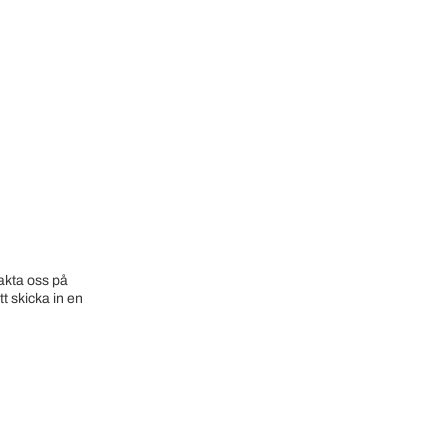
akta oss på
t skicka in en