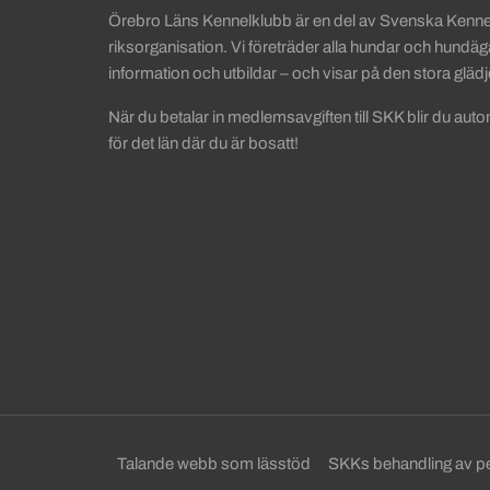
Örebro Läns Kennelklubb är en del av Svenska Kenn
riksorganisation. Vi företräder alla hundar och hundäga
information och utbildar – och visar på den stora glä
När du betalar in medlemsavgiften till SKK blir du au
för det län där du är bosatt!
Sekundära sidfotslänkar
Talande webb som lässtöd
SKKs behandling av p