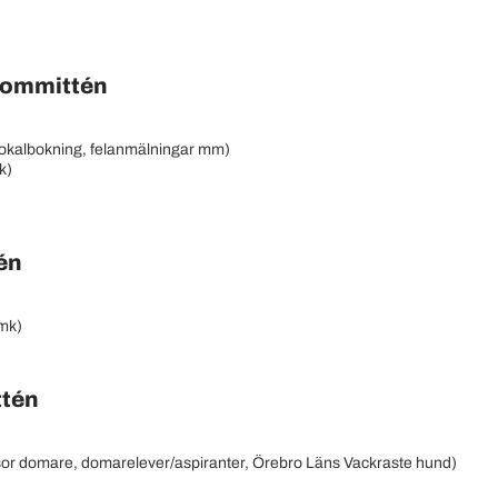
kommittén
 lokalbokning, felanmälningar mm)
k)
én
mk)
ttén
sor domare, domarelever/aspiranter, Örebro Läns Vackraste hund)