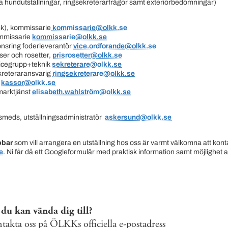
iella hundutställningar, ringsekreterarfrågor samt exteriörbedömningar)
k), kommissarie
kommissarie@olkk.se
mmissarie
kommissarie@olkk.se
nsring foderleverantör
vice.ordforande@olkk.se
ser och rosetter,
prisrosetter@olkk.se
vicegrupp+teknik
sekreterare@olkk.se
kreteraransvarig
ringsekreterare@olkk.se
r
kassor@olkk.se
marktjänst
elisabeth.wahlström@olkk.se
meds, utställningsadministratör
askersund@olkk.se
bbar
som vill arrangera en utställning hos oss är varmt välkomna att kont
e
. Ni får då ett Googleformulär med praktisk information samt möjlighet at
 du kan vända dig till?
akta oss på ÖLKKs officiella e-postadress