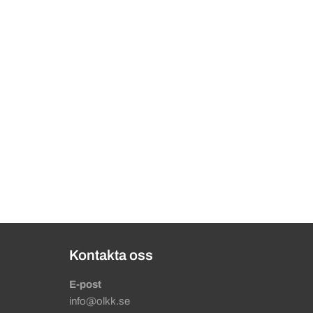
Kontakta oss
E-post
info@olkk.se