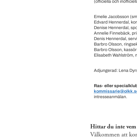
(officiella och inoffic
Emelie Jacobsson (sm
Edvard Hennerdal, ko
Denise Hennerdal, spo
Annelie Finnebäck, pri
Denis Hennerdal, ser
Barbro Olsson, ringse
Barbro Olsson, kassö
Elisabeth Wahlström, 
Adjungerad: Lena Dyrs
Ras- eller specialklu
kommissarie@olkk.s
intresseanmälan.
Hittar du inte vem
Välkommen att kont