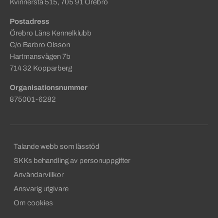
Kvinnersta 515, 705 91 Örebro
Postadress
Örebro Läns Kennelklubb
C/o Barbro Olsson
Hartmansvägen 7b
714 32 Kopparberg
Organisationsnummer
875001-6282
Sekundära sidfotslänkar
Talande webb som lässtöd
SKKs behandling av personuppgifter
Användarvillkor
Ansvarig utgivare
Om cookies