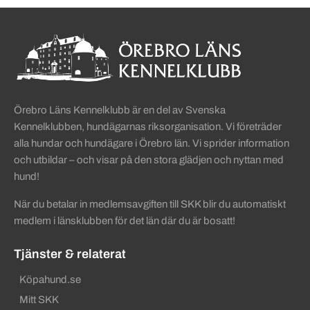
Sidinformation och användba
Köpa hund startsida
Örebro Läns Kennelklubb är en del av Svenska
Kennelklubben, hundägarnas riksorganisation. Vi företräder
alla hundar och hundägare i Örebro län. Vi sprider information
och utbildar – och visar på den stora glädjen och nyttan med
hund!
När du betalar in medlemsavgiften till SKK blir du automatiskt
medlem i länsklubben för det län där du är bosatt!
Tjänster & relaterat
Köpahund.se
Mitt SKK