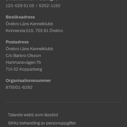
123-029 51 05 / 5252-1150
Besöksadress
Örebro Läns Kennelklubb
Kvinnersta 515, 705 91 Örebro
Postadress
Örebro Läns Kennelklubb
C/o Barbro Olsson
Hartmansvägen 7b
714 32 Kopparberg
Organisationsnummer
875001-6282
Sekundära sidfotslänkar
Talande webb som lässtöd
SKKs behandling av personuppgifter