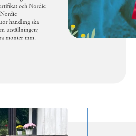
rtifikat och Nordic
, Nordic
nior handling ska
om utställningen;
hyra monter mm.