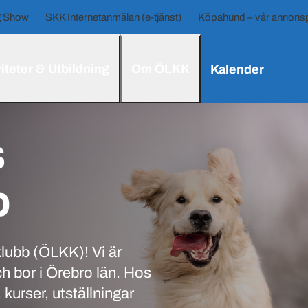
 Show
SKK Internetanmälan (e-tjänst)
Köpahund – vår annonsp
iteter & Utbildning
Om ÖLKK
Kalender
s
b
lubb (ÖLKK)! Vi är
h bor i Örebro län. Hos
kurser, utställningar