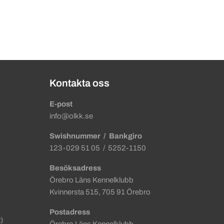
Kontakta oss
E-post
info@olkk.se
Swishnummer
/ Bankgiro
123-029 51 05 / 5252-1150
Besöksadress
Örebro Läns Kennelklubb
Kvinnersta 515, 705 91 Örebro
Postadress
)
Örebro Läns Kennelklubb