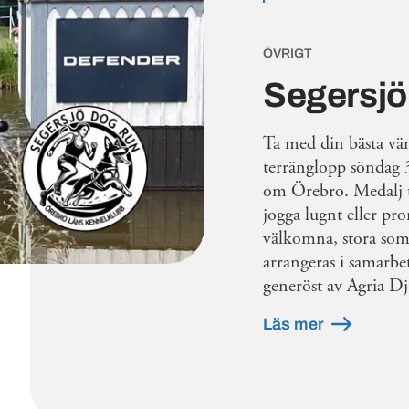
ÖVRIGT
Segersjö
Ta med din bästa vän 
terränglopp söndag 3
om Örebro. Medalj ti
jogga lugnt eller pr
välkomna, stora som
arrangeras i samarbe
generöst av Agria Dj
Läs mer