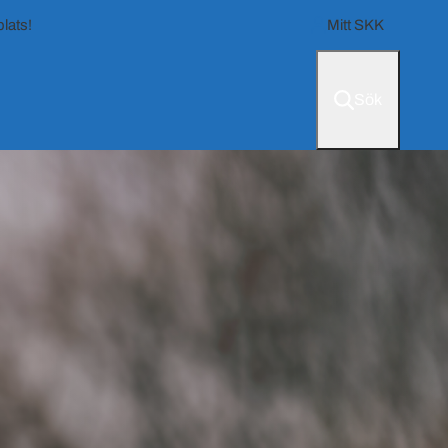
lats!
Mitt SKK
Sök