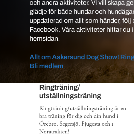
och andra aktiviteter. Vi vill skapa
glädje för både hundar och hundägare
uppdaterad om allt som händer, följ
Facebook. Våra aktiviteter hittar du 
hemsidan.
Allt om Askersund Dog Show! Ring
Bli medlem
Tjänster
Ringträning/
utställningsträning
Ringträning/utställningsträning är en
bra träning för dig och din hund i
Örebro, Segersjö, Fjugesta och i
Noratrakten!