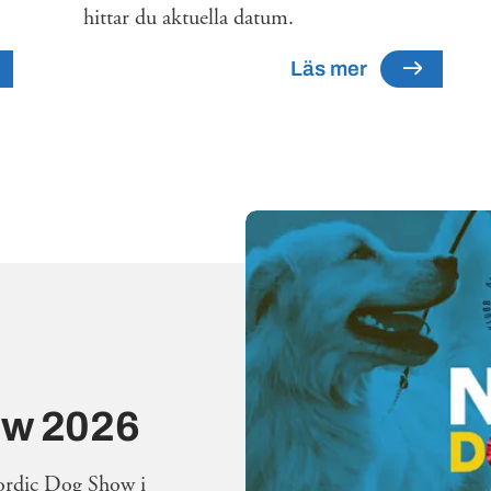
hittar du aktuella datum.
Läs mer
ow 2026
ordic Dog Show i