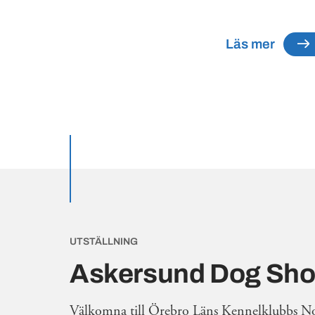
Läs mer
Utvalda inlägg
UTSTÄLLNING
Askersund Dog Sh
Välkomna till Örebro Läns Kennelklubbs N