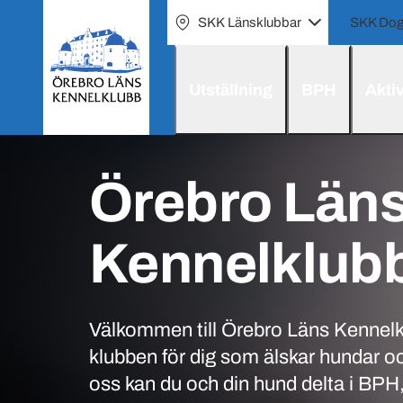
SKK Länsklubbar
SKK Dog
Utställning
BPH
Aktiv
Örebro Län
Kennelklub
Välkommen till Örebro Läns Kennelk
klubben för dig som älskar hundar oc
oss kan du och din hund delta i BPH, 