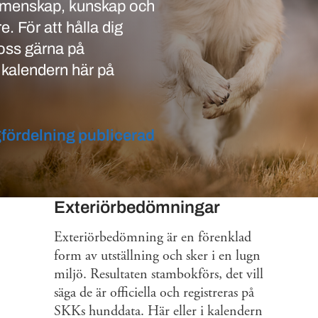
 gemenskap, kunskap och
. För att hålla dig
 oss gärna på
i kalendern här på
fördelning publicerad
Exteriörbedömningar
Exteriörbedömning är en förenklad
form av utställning och sker i en lugn
miljö. Resultaten stambokförs, det vill
säga de är officiella och registreras på
SKKs hunddata. Här eller i kalendern