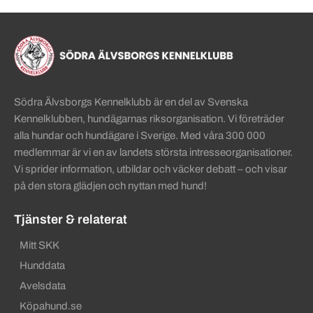
Sidinformation och användba
Köpa hund startsida
Södra Älvsborgs Kennelklubb är en del av Svenska
Kennelklubben, hundägarnas riksorganisation. Vi företräder
alla hundar och hundägare i Sverige. Med våra 300 000
medlemmar är vi en av landets största intresseorganisationer.
Vi sprider information, utbildar och väcker debatt – och visar
på den stora glädjen och nyttan med hund!
Tjänster & relaterat
Mitt SKK
Hunddata
Avelsdata
Köpahund.se