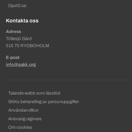
DjurID.se
Kontakta oss
Adress
Töllesjö Gård
515 70 RYDBOHOLM
E-post
info@sakk.org
Sekundära sidfotslänkar
Talande webb som lässtöd
SKKs behandling av personuppgifter
Användarvillkor
Ansvarig utgivare
Om cookies