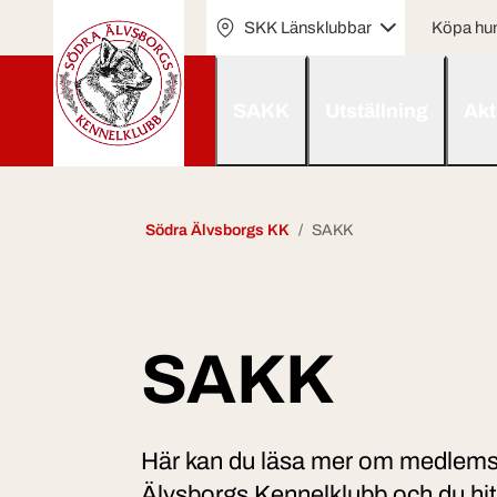
SKK Länsklubbar
Köpa hu
SAKK
Utställning
Akt
Södra Älvsborgs KK
SAKK
SAKK
Här kan du läsa mer om medlems
Älvsborgs Kennelklubb och du hit