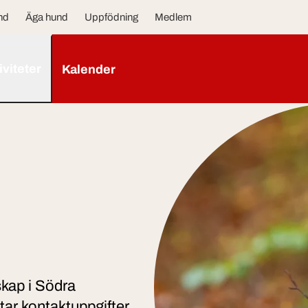
nd
Äga hund
Uppfödning
Medlem
iviteter
Kalender
kap i Södra
tar kontaktuppgifter