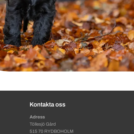
Kontakta oss
Adress
Töllesjö Gård
515 70 RYDBOHOLM