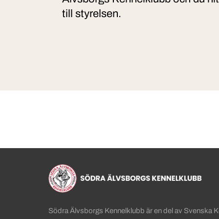
till styrelsen.
Sidinformation och anv
Köpa hund startsida
Södra Älvsborgs Kennelklubb är en del av Svenska 