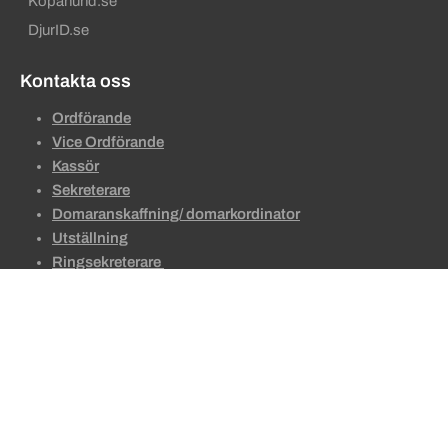
Köpahund.se
DjurID.se
Kontakta oss
Ordförande
Vice Ordförande
Kassör
Sekreterare
Domaranskaffning/ domarkordinator
Utställning
Ringsekreterare
BPH
Webmaster
Valberedningen
Sekundära sidfotslänkar
Talande webb som lässtöd