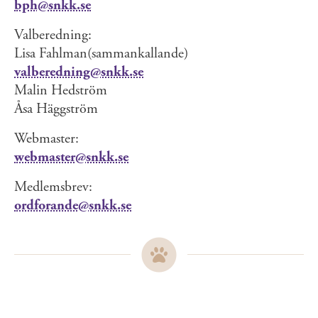
bph@snkk.se
Valberedning:
Lisa Fahlman(sammankallande)
valberedning@snkk.se
Malin Hedström
Åsa Häggström
Webmaster:
webmaster@snkk.se
Medlemsbrev:
ordforande@snkk.se