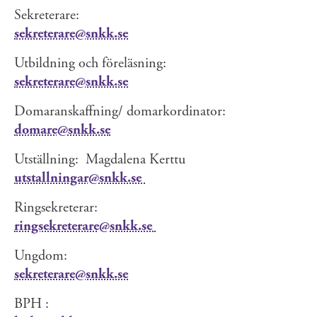
Sekreterare:
sekreterare@snkk.se
Utbildning och föreläsning:
sekreterare@snkk.se
Domaranskaffning/ domarkordinator:
domare@snkk.se
Utställning: Magdalena Kerttu
utstallningar@snkk.se
Ringsekreterar:
ringsekreterare@snkk.se
Ungdom:
sekreterare@snkk.se
BPH :