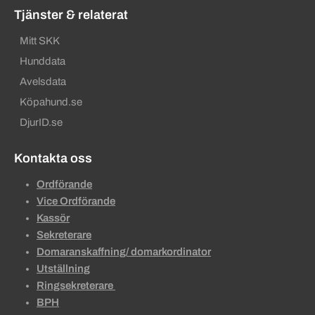
Tjänster & relaterat
Mitt SKK
Hunddata
Avelsdata
Köpahund.se
DjurID.se
Kontakta oss
Ordförande
Vice Ordförande
Kassör
Sekreterare
Domaranskaffning/ domarkordinator
Utställning
Ringsekreterare
BPH