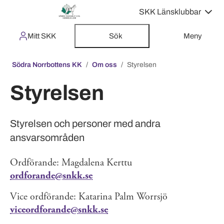
SKK Länsklubbar
Mitt SKK
Sök
Meny
Södra Norrbottens KK
Om oss
Styrelsen
Styrelsen
Styrelsen och personer med andra
ansvarsområden
Ordförande: Magdalena Kerttu
ordforande@snkk.se
Vice ordförande: Katarina Palm Worrsjö
viceordforande@snkk.se