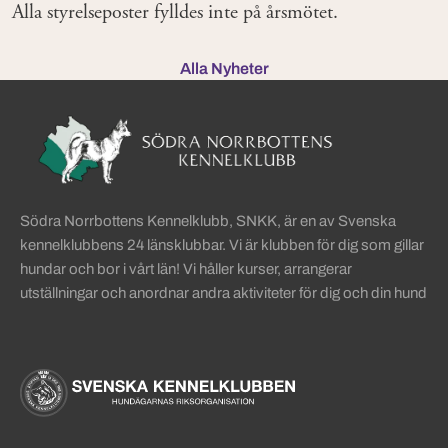
Alla styrelseposter fylldes inte på årsmötet.
Alla Nyheter
Sidinformation och användba
Köpa hund startsida
Södra Norrbottens Kennelklubb, SNKK, är en av Svenska
kennelklubbens 24 länsklubbar. Vi är klubben för dig som gillar
hundar och bor i vårt län! Vi håller kurser, arrangerar
utställningar och anordnar andra aktiviteter för dig och din hund