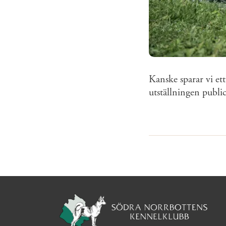
Kanske sparar vi ett
utställningen publi
Sidinformation och anv
Köpa hund startsida