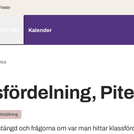
heter
Om oss
Kalender
iteå
fördelning, Pit
tställning
tängd och frågorna om var man hittar klassför