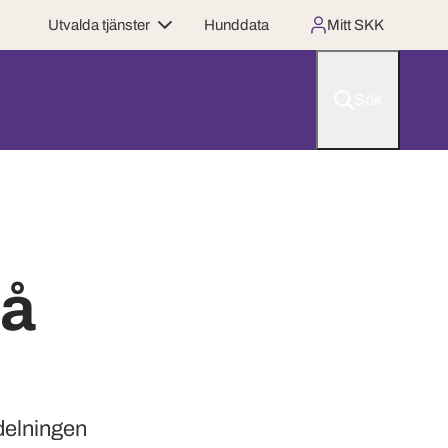
Utvalda tjänster
Hunddata
Mitt SKK
Sök
eå
delningen