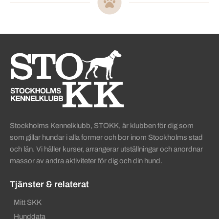
Sidinformation och användba
Köpa hund startsida
Stockholms Kennelklubb, STOKK, är klubben för dig som
som gillar hundar i alla former och bor inom Stockholms stad
och län. Vi håller kurser, arrangerar utställningar och anordnar
massor av andra aktiviteter för dig och din hund.
Tjänster & relaterat
Mitt SKK
Hunddata