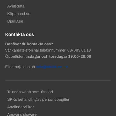
Avelsdata
Köpahund.se
DjurID.se
Kontakta oss
Behöver du kontakta oss?
Vår kanslitelefon har telefonnummer: 08-663 01 13
Öppettider:
tisdagar och torsdagar 19:00-20:00
Eller mejla oss på
info@stokk.se
Sekundära sidfotslänkar
Talande webb som lässtöd
SKKs behandling av personuppgifter
Användarvillkor
Ansvarig utgivare