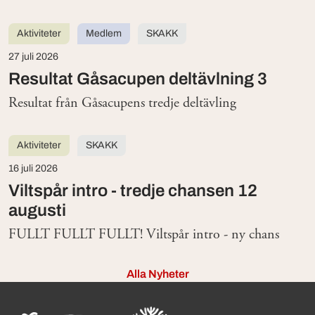
Aktiviteter
Medlem
SKAKK
27 juli 2026
Resultat Gåsacupen deltävlning 3
Resultat från Gåsacupens tredje deltävling
Aktiviteter
SKAKK
16 juli 2026
Viltspår intro - tredje chansen 12
augusti
FULLT FULLT FULLT! Viltspår intro - ny chans
Alla Nyheter
Sidinformation och användba
Köpa hund startsida