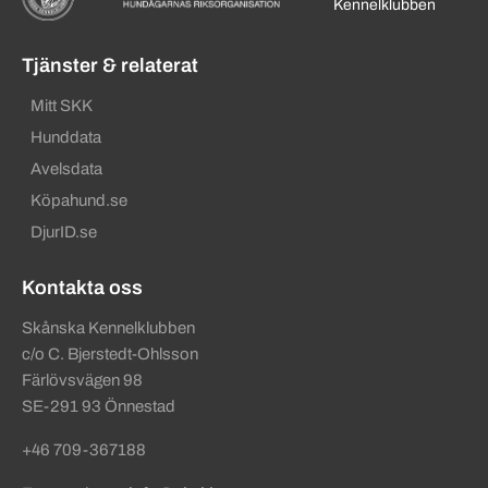
Kennelklubben
Tjänster & relaterat
Mitt SKK
Hunddata
Avelsdata
Köpahund.se
DjurID.se
Kontakta oss
Skånska Kennelklubben
c/o C. Bjerstedt-Ohlsson
Färlövsvägen 98
SE-291 93 Önnestad
+46 709-367188