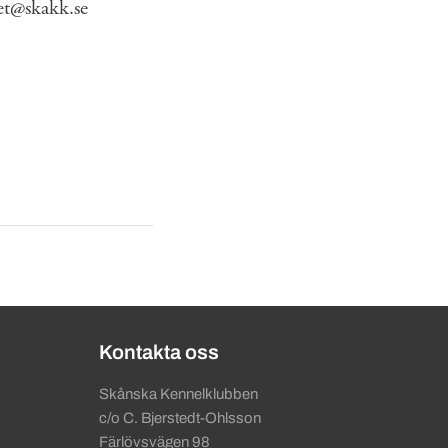
tet@skakk.se
Kontakta oss
Skånska Kennelklubben
c/o C. Bjerstedt-Ohlsson
Färlövsvägen 98