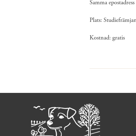
Samma epostadress g
Plats: Studiefrämja
Kostnad: gratis
Sidinformation och anv
Köpa hund startsida