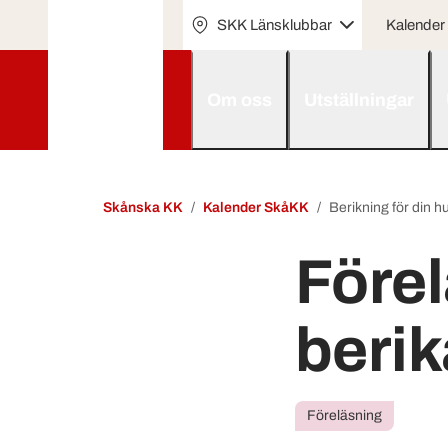
SKK Länsklubbar
Kalender
Om oss
Utställningar
Skånska KK
Kalender SkåKK
Berikning för din h
Förel
berik
Föreläsning