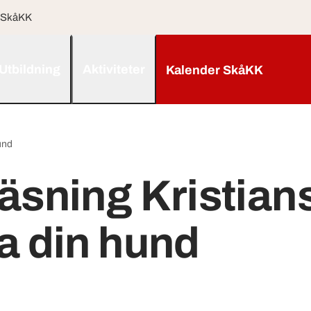
 SkåKK
Utbildning
Aktiviteter
Kalender SkåKK
und
äsning Kristians
a din hund