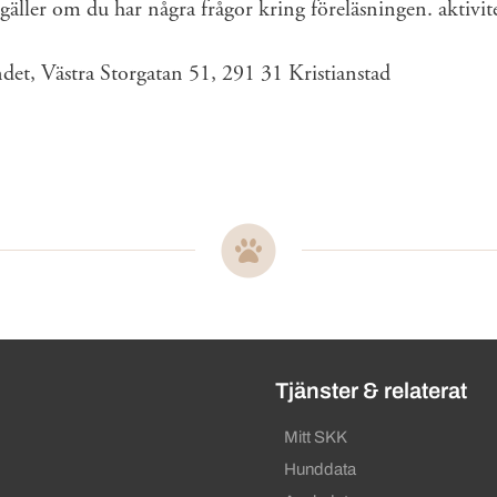
äller om du har några frågor kring föreläsningen. aktivi
ndet, Västra Storgatan 51, 291 31 Kristianstad
ändbara länkar
Tjänster & relaterat
Mitt SKK
Hunddata