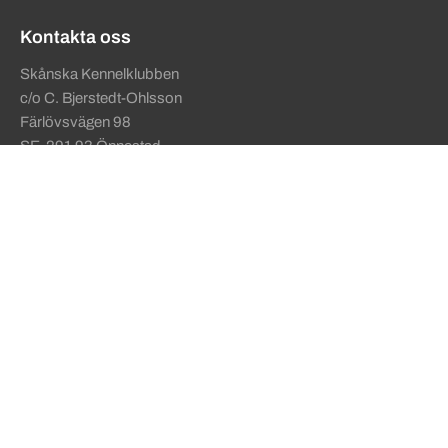
Kontakta oss
Skånska Kennelklubben
c/o C. Bjerstedt-Ohlsson
Färlövsvägen 98
SE-291 93 Önnestad
+46 709-367188
E-postadress:
info@skakk.se
Sekundära sidfotslänkar
Talande webb som lässtöd
SKKs behandling av personuppgifter
Användarvillkor
Ansvarig utgivare
Om cookies