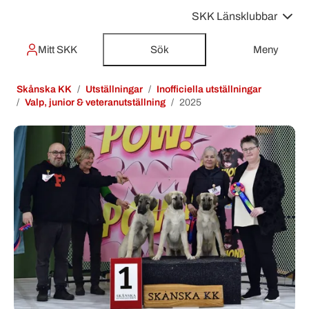
SKK Länsklubbar
Mitt SKK
Sök
Meny
Skånska KK
Utställningar
Inofficiella utställningar
Valp, junior & veteranutställning
2025