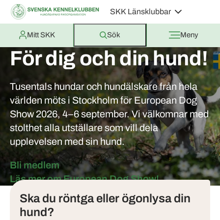
SKK Länsklubbar
Mitt SKK
Sök
Meny
För dig och din hund!
Tusentals hundar och hundälskare från hela
världen möts i Stockholm för European Dog
Show 2026, 4–6 september. Vi välkomnar med
stolthet alla utställare som vill dela
upplevelsen med sin hund.
Bli medlem
Tjänster
Läs mer om European Dog Show!
Ska du röntga eller ögonlysa din
hund?