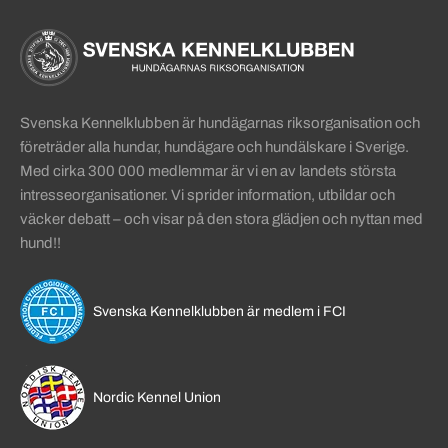
Sidinformation och användba
Köpa hund startsida
Svenska Kennelklubben är hundägarnas riksorganisation och
företräder alla hundar, hundägare och hundälskare i Sverige.
Med cirka 300 000 medlemmar är vi en av landets största
intresseorganisationer. Vi sprider information, utbildar och
väcker debatt – och visar på den stora glädjen och nyttan med
hund!!
Svenska Kennelklubben är medlem i FCI
Nordic Kennel Union