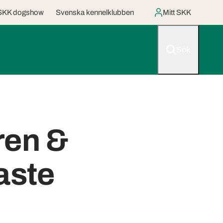
SKK dogshow
Svenska kennelklubben
Mitt SKK
Sök
ren &
aste