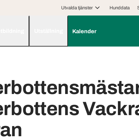
Utvalda tjänster
Hunddata
tbildning
Utställning
Kalender
erbottensmästa
erbottens Vackr
ran