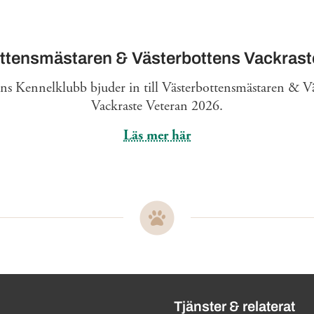
ttensmästaren & Västerbottens Vackrast
ns Kennelklubb bjuder in till Västerbottensmästaren & V
Vackraste Veteran 2026.
Läs mer här
ändbara länkar
Tjänster & relaterat