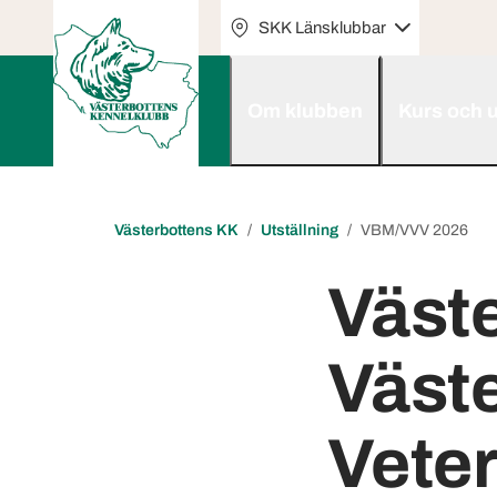
SKK Länsklubbar
Om klubben
Kurs och u
Västerbottens KK
Utställning
VBM/VVV 2026
Väst
Väst
Vete