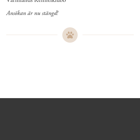
Värmlands Kennelklubb
Ansökan är nu stängd!
Sidinformation och användba
Köpa hund startsida