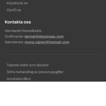
Köpahund.se
DjurID.se
Kontakta oss
Värmlands Kennelklubb
Ordförande:
kennel@skogsraas.com
Sekreterare:
mona.vigren@hotmail.com
Sekundära sidfotslänkar
Talande webb som lässtöd
SKKs behandling av personuppgifter
Användarvillkor
Ansvarig utgivare
Om cookies