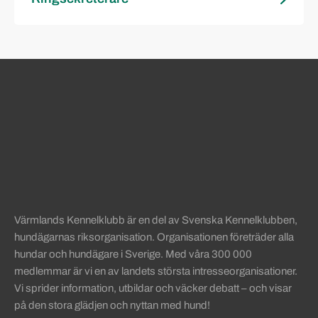
Sidinformation och användba
Köpa hund startsida
Värmlands Kennelklubb är en del av Svenska Kennelklubben,
hundägarnas riksorganisation. Organisationen företräder alla
hundar och hundägare i Sverige. Med våra 300 000
medlemmar är vi en av landets största intresseorganisationer.
Vi sprider information, utbildar och väcker debatt – och visar
på den stora glädjen och nyttan med hund!