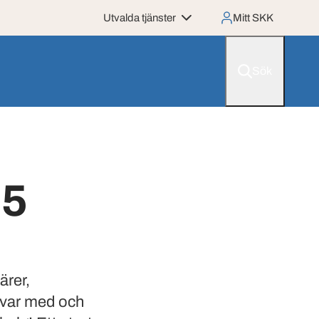
Utvalda tjänster
Mitt SKK
Sök
25
ärer,
m var med och