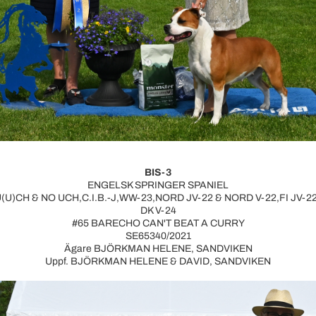
BIS-3
ENGELSK SPRINGER SPANIEL
 U(U)CH & NO UCH,C.I.B.-J,WW-23,NORD JV-22 & NORD V-22,FI JV-22 
DK V-24
#65 BARECHO CAN'T BEAT A CURRY
SE65340/2021
Ägare BJÖRKMAN HELENE, SANDVIKEN
Uppf. BJÖRKMAN HELENE & DAVID, SANDVIKEN