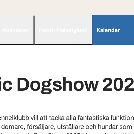
Aktiviteter
Hund i Hälsingland
Kalender
ic Dogshow 20
nelklubb vill att tacka alla fantastiska funktion
, domare, försäljare, utställare och hundar so