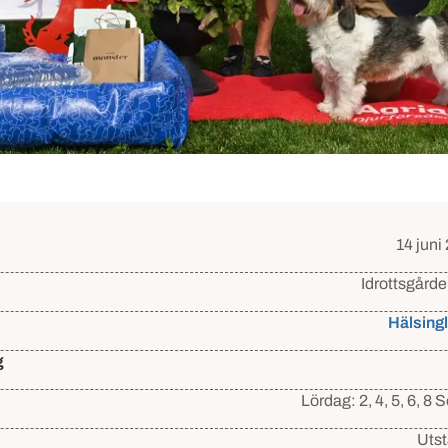
detaljer
14 juni
Idrottsgård
Hälsing
g
Lördag: 2, 4, 5, 6, 8
Sö
Utst