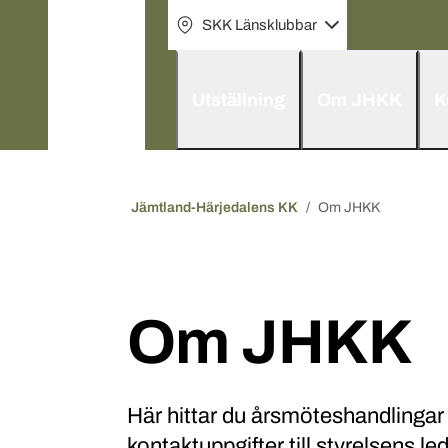
SKK Länsklubbar
Utställning
Om JHKK
K
Jämtland-Härjedalens KK
Om JHKK
Om JHKK
Här hittar du årsmöteshandlingar
kontaktuppgifter till styrelsens l