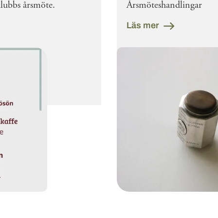
klubbs årsmöte.
Årsmöteshandlingar
Läs mer