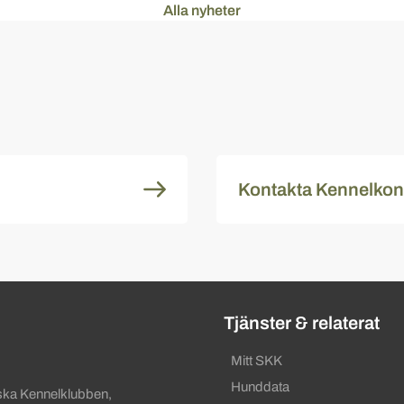
Alla nyheter
Kontakta Kennelkon
ändbara länkar
Tjänster & relaterat
Mitt SKK
Hunddata
ska Kennelklubben,