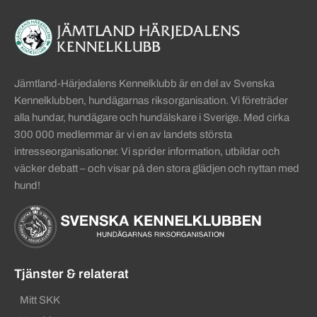
Sidinformation och användba
Köpa hund startsida
Jämtland-Härjedalens Kennelklubb är en del av Svenska
Kennelklubben, hundägarnas riksorganisation. Vi företräder
alla hundar, hundägare och hundälskare i Sverige. Med cirka
300 000 medlemmar är vi en av landets största
intresseorganisationer. Vi sprider information, utbildar och
väcker debatt – och visar på den stora glädjen och nyttan med
hund!
Tjänster & relaterat
Mitt SKK