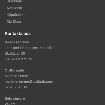
Hunddata
Avelsdata
Köpahund.se
DjurID.se
Kontakta oss
Besöksadress
Jämtland-Härjedalens Kennelklubb
Skolgatan 39
831 44 Östersund
Ordförande
Marlene Berner
marlene.berner@outlook.com
070-375 65 68
Sekreterare
Vakant