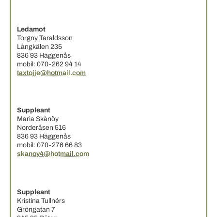
Ledamot
Torgny Taraldsson
Långkälen 235
836 93 Häggenås
mobil: 070-262 94 14
taxtojje@hotmail.com
Suppleant
Maria Skånöy
Norderåsen 516
836 93 Häggenås
mobil: 070-276 66 83
skanoy4@hotmail.com
Suppleant
Kristina Tullnérs
Gröngatan 7