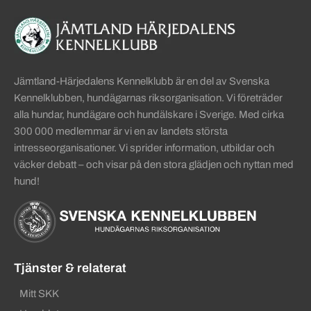
Sidinformation och användba
Köpa hund startsida
Jämtland-Härjedalens Kennelklubb är en del av Svenska
Kennelklubben, hundägarnas riksorganisation. Vi företräder
alla hundar, hundägare och hundälskare i Sverige. Med cirka
300 000 medlemmar är vi en av landets största
intresseorganisationer. Vi sprider information, utbildar och
väcker debatt – och visar på den stora glädjen och nyttan med
hund!
Tjänster & relaterat
Mitt SKK