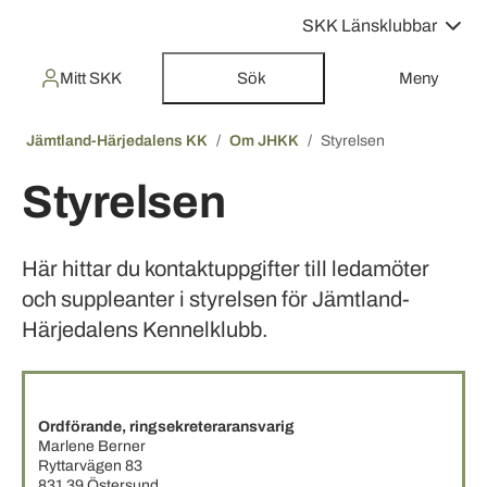
SKK Länsklubbar
Mitt SKK
Sök
Meny
Jämtland-Härjedalens KK
Om JHKK
Styrelsen
Styrelsen
Här hittar du kontaktuppgifter till ledamöter
och suppleanter i styrelsen för Jämtland-
Härjedalens Kennelklubb.
Ordförande, ringsekreteraransvarig
Marlene Berner
Ryttarvägen 83
831 39 Östersund