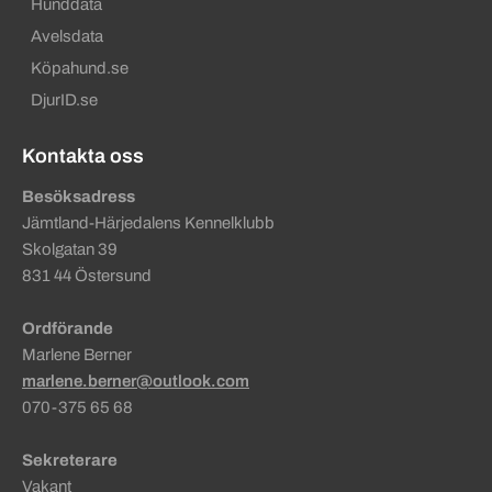
Hunddata
Avelsdata
Köpahund.se
DjurID.se
Kontakta oss
Besöksadress
Jämtland-Härjedalens Kennelklubb
Skolgatan 39
831 44 Östersund
Ordförande
Marlene Berner
marlene.berner@outlook.com
070-375 65 68
Sekreterare
Vakant