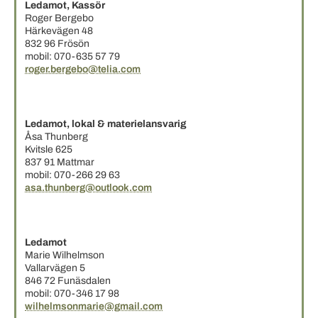
Ledamot, Kassör
Roger Bergebo
Härkevägen 48
832 96 Frösön
mobil: 070-635 57 79
roger.bergebo@telia.com
Ledamot, lokal & materielansvarig
Åsa Thunberg
Kvitsle 625
837 91 Mattmar
mobil: 070-266 29 63
asa.thunberg@outlook.com
Ledamot
Marie Wilhelmson
Vallarvägen 5
846 72 Funäsdalen
mobil: 070-346 17 98
wilhelmsonmarie@gmail.com