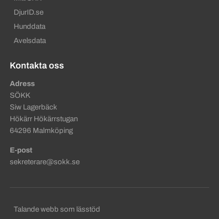
DjurID.se
Hunddata
Avelsdata
Kontakta oss
Adress
SÖKK
Siw Lagerbäck
Hökärr Hökärrstugan
64296 Malmköping
E-post
sekreterare@sokk.se
Sekundära sidfotslänkar
Talande webb som lässtöd