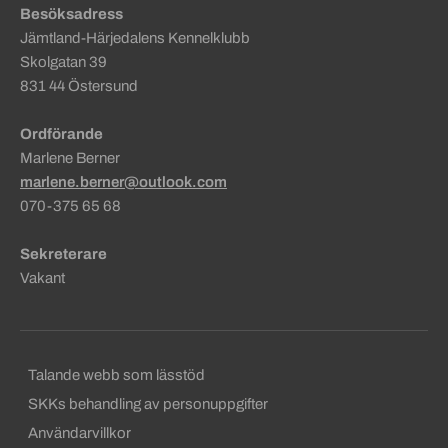
Besöksadress
Jämtland-Härjedalens Kennelklubb
Skolgatan 39
831 44 Östersund
Ordförande
Marlene Berner
marlene.berner@outlook.com
070-375 65 68
Sekreterare
Vakant
Sekundära sidfotslänkar
Talande webb som lässtöd
SKKs behandling av personuppgifter
Användarvillkor