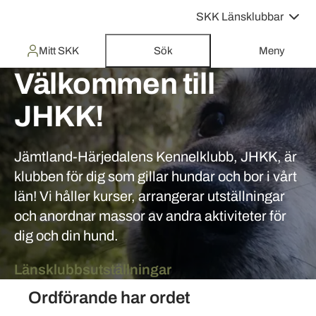
SKK Länsklubbar
Mitt SKK
Sök
Meny
Välkommen till
JHKK!
Jämtland-Härjedalens Kennelklubb, JHKK, är
klubben för dig som gillar hundar och bor i vårt
län! Vi håller kurser, arrangerar utställningar
och anordnar massor av andra aktiviteter för
dig och din hund.
Tjänster
Länsklubbsutställningar
Ordförande har ordet