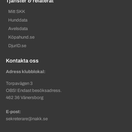
Tjänster & relaterat
Mitt SKK
Hunddata
Avelsdata
Köpahund.se
DjurID.se
Kontakta oss
Adress klubblokal:
Torpavägen 3
OBS! Endast besöksadress.
462 36 Vänersborg
E-post:
sekreterare@nakk.se