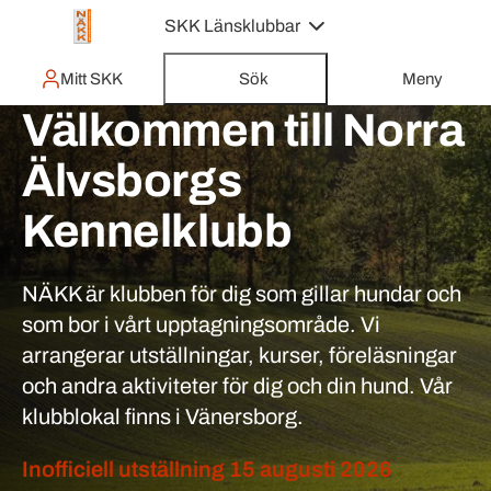
SKK Länsklubbar
Mitt SKK
Sök
Meny
Välkommen till Norra
Älvsborgs
Kennelklubb
NÄKK är klubben för dig som gillar hundar och
som bor i vårt upptagningsområde. Vi
arrangerar utställningar, kurser, föreläsningar
och andra aktiviteter för dig och din hund. Vår
klubblokal finns i Vänersborg.
Inofficiell utställning 15 augusti 2026