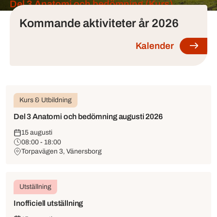
Tjänster
Del 3 Anatomi och bedömning (Kurs)
Kommande aktiviteter år 2026
Kalender
Kurs & Utbildning
Del 3 Anatomi och bedömning augusti 2026
15 augusti
08:00 - 18:00
Torpavägen 3, Vänersborg
Utställning
Inofficiell utställning