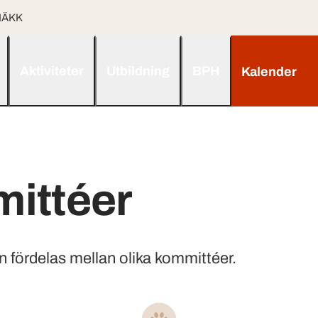
 NÄKK
Aktiviteter
Utbildning
BPH
Kalender
ittéer
n fördelas mellan olika kommittéer.