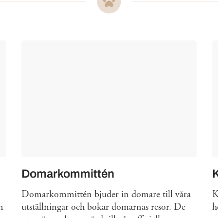
Domarkommittén
Domarkommittén bjuder in domare till våra
K
n
utställningar och bokar domarnas resor. De
h