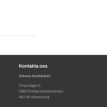
Kontakta oss
Adress klubblokal:
Torpavägen 3
OBS! Endast besöksadress.
462 36 Vänersborg