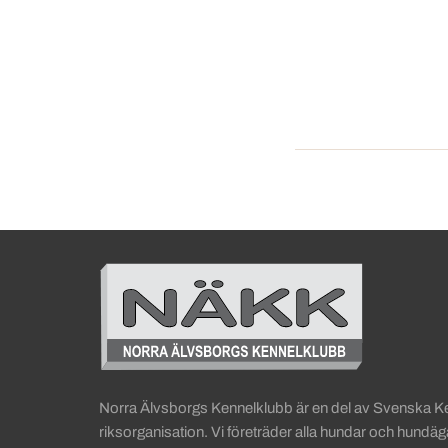
Sidinformation och anv
Köpa hund startsida
Norra Älvsborgs Kennelklubb är en del av Svenska 
riksorganisation. Vi företräder alla hundar och hundä