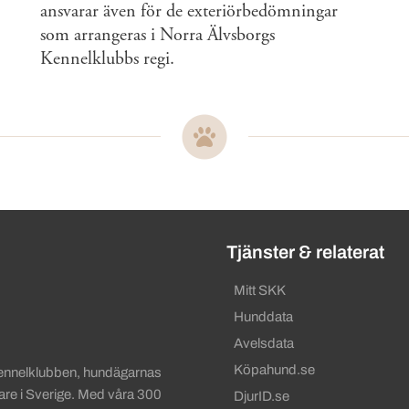
ansvarar även för de exteriörbedömningar
som arrangeras i Norra Älvsborgs
Kennelklubbs regi.
ändbara länkar
Tjänster & relaterat
Mitt SKK
Hunddata
Avelsdata
Köpahund.se
Kennelklubben, hundägarnas
gare i Sverige. Med våra 300
DjurID.se