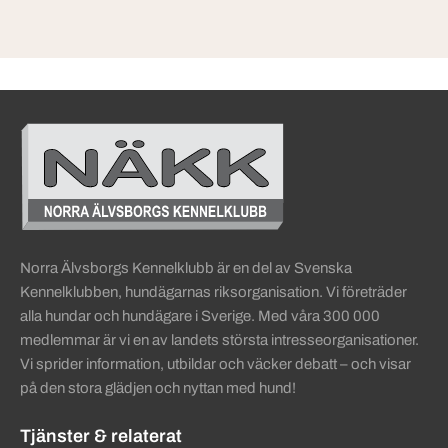
Sidinformation och användba
Köpa hund startsida
Norra Älvsborgs Kennelklubb är en del av Svenska
Kennelklubben, hundägarnas riksorganisation. Vi företräder
alla hundar och hundägare i Sverige. Med våra 300 000
medlemmar är vi en av landets största intresseorganisationer.
Vi sprider information, utbildar och väcker debatt – och visar
på den stora glädjen och nyttan med hund!
Tjänster & relaterat