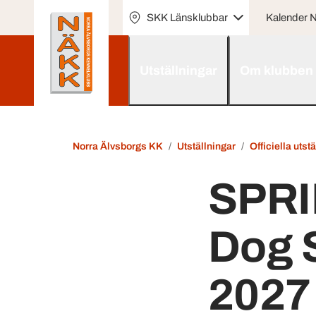
SKK Länsklubbar
Kalender
Utställningar
Om klubben
Norra Älvsborgs KK
Utställningar
Officiella utst
SPRI
Dog 
2027