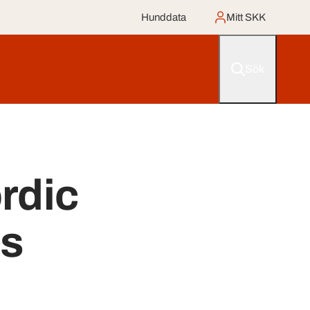
Hunddata
Mitt SKK
Sök
rdic
s