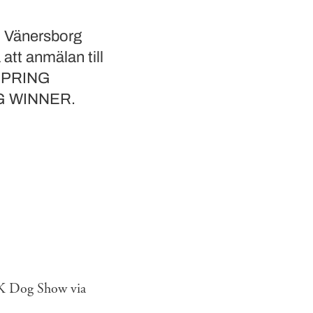
i Vänersborg
 att anmälan till
n SPRING
G WINNER.
SKK Dog Show via