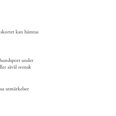
mskortet kan hämtas
l hundsport under
er såväl svensk
ssa utmärkelser