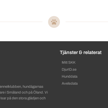
ändbara länkar
Tjänster & relaterat
Mitt SKK
DjurID.se
Hunddata
Avelsdata
Kennelklubben, hundägarnas
gare i Småland och på Öland. Vi
visar på den stora glädjen och