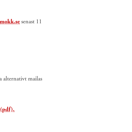
smokk.se
senast 11
 alternativt mailas
(pdf).