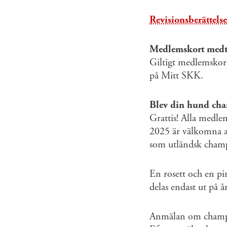
Revisionsberättelse
Medlemskort medt
Giltigt medlemskort
på Mitt SKK.
Blev din hund ch
Grattis! Alla medle
2025 är välkomna at
som utländsk cha
En rosett och en pi
delas endast ut på 
Anmälan om champio