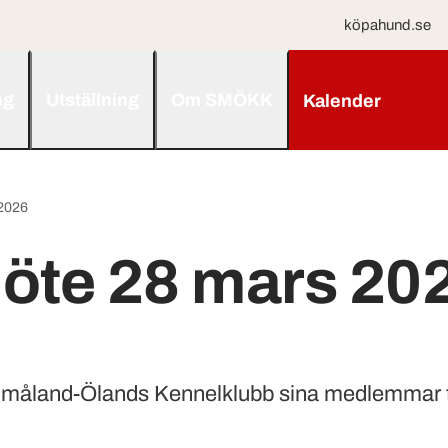
köpahund.se
ng
Utställning
Om SMÖKK
Kalender
2026
öte 28 mars 20
Småland-Ölands Kennelklubb sina medlemmar t