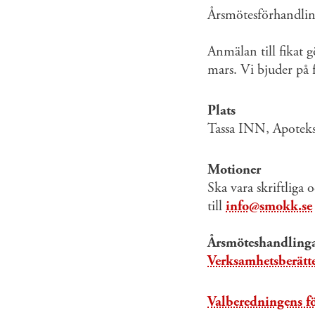
Årsmötesförhandling
Anmälan till fikat 
mars. Vi bjuder på 
Plats
Tassa INN, Apoteks
Motioner
Ska vara skriftliga
till
info@smokk.se
Årsmöteshandling
Verksamhetsberätte
Valberedningens fö