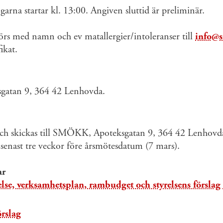
arna startar kl. 13:00. Angiven sluttid är preliminär.
görs med namn och ev matallergier/intoleranser till
info@
fikat.
gatan 9, 364 42 Lenhovda.
 och skickas till SMÖKK, Apoteksgatan 9, 364 42 Lenhovda
senast tre veckor före årsmötesdatum (7 mars).
ar
lse, verksamhetsplan, rambudget och styrelsens förslag 
rslag