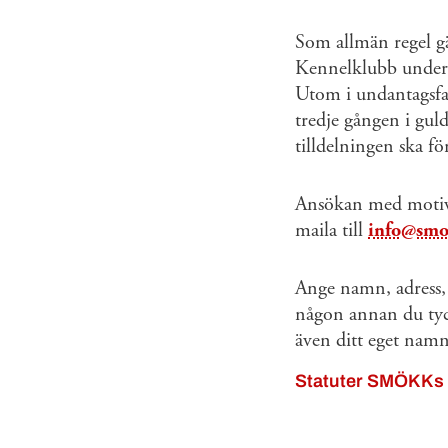
Som allmän regel gä
Kennelklubb under 
Utom i undantagsfal
tredje gången i gul
tilldelningen ska för
Ansökan med motive
maila till
info@smo
Ange namn, adress, 
någon annan du tyc
även ditt eget namn
Statuter SMÖKKs 