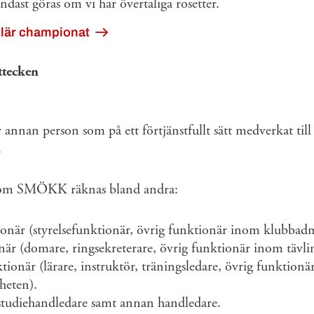
dast göras om vi har övertaliga rosetter.
lär championat
tecken
annan person som på ett förtjänstfullt sätt medverkat ti
.
nom SMÖKK räknas bland andra:
när (styrelsefunktionär, övrig funktionär inom klubbadm
är (domare, ringsekreterare, övrig funktionär inom tävl
onär (lärare, instruktör, träningsledare, övrig funktion
heten).
udiehandledare samt annan handledare.