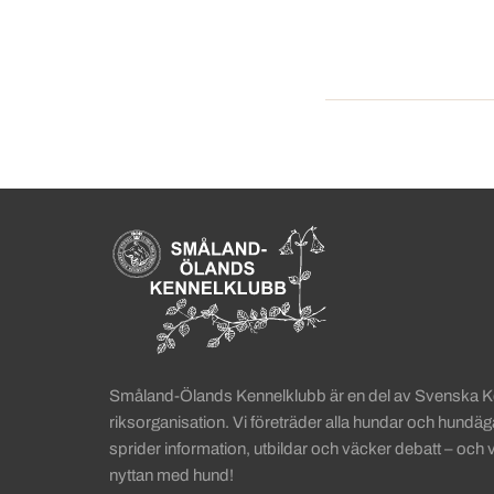
Sidinformation och anv
Köpa hund startsida
Småland-Ölands Kennelklubb är en del av Svenska 
riksorganisation. Vi företräder alla hundar och hundä
sprider information, utbildar och väcker debatt – och 
nyttan med hund!