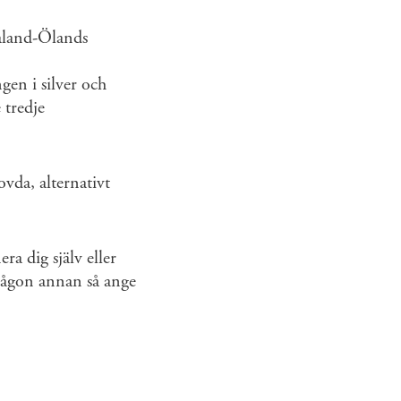
måland-Ölands
gen i silver och
 tredje
da, alternativt
a dig själv eller
någon annan så ange