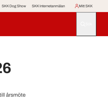
SKK Dog Show
SKK Internetanmälan
Mitt SKK
Sök
26
ill årsmöte