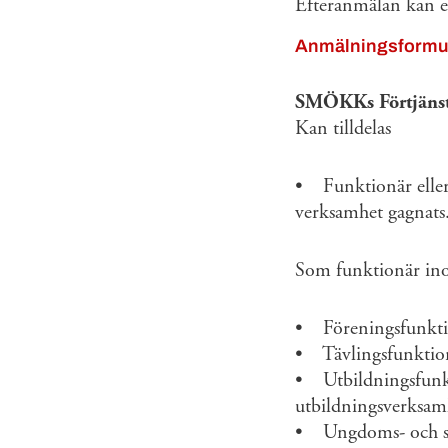
Efteranmälan kan en
Anmälningsformu
SMÖKKs Förtjänst
Kan tilldelas
• Funktionär eller 
verksamhet gagnats
Som funktionär i
• Föreningsfunktio
• Tävlingsfunktion
• Utbildningsfunkti
utbildningsverksam
• Ungdoms- och st