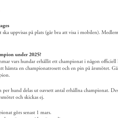
ages
 ska uppvisas på plats (går bra att visa i mobilen). Medle
ampion under 2025?
mmar vars hundar erhållit ett championat i någon officiel
t hämta en championatrosett och en pin på årsmötet. Gäll
mpion.
n per hund delas ut oavsett antal erhållna championat. De
årsmötet och skickas ej.
nat görs senast 1 mars.