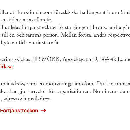
ller att funktionär som föreslås ska ha fungerat inom S
en tid av minst fem år.
l utdelas förtjänsttecknet första gången i brons, andra gån
d till en och samma person. Mellan första, andra respektive
flyta en tid av minst tre år.
ring skickas till SMÖKK, Apoteksgatan 9, 364 42 Lenhov
kk.se
.
mailadress, samt en motivering i ansökan. Du kan nominer
ker har gjort mycket för organisationen. Nominerar du 
, adress och mailadress.
Förtjänsttecken