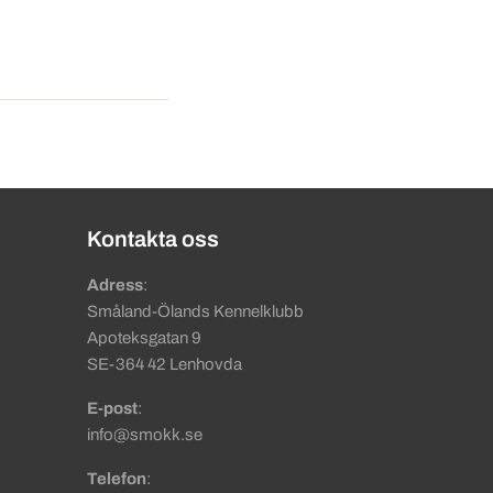
Kontakta oss
Adress
:
Småland-Ölands Kennelklubb
Apoteksgatan 9
SE-364 42 Lenhovda
E-post
:
info@smokk.se
Telefon
: