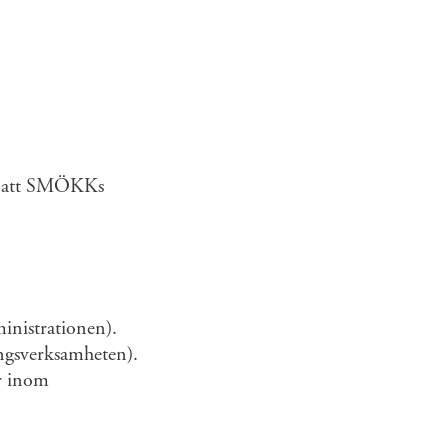
ll att SMÖKKs
inistrationen).
ingsverksamheten).
är inom