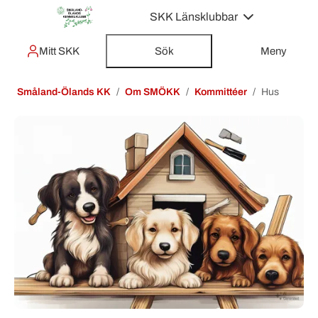
SKK Länsklubbar
Mitt SKK
Sök
Meny
Småland-Ölands KK
Om SMÖKK
Kommittéer
Hus