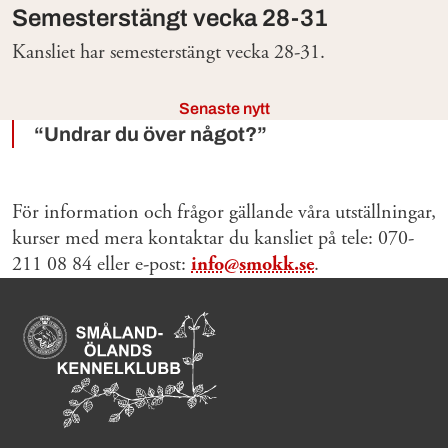
Semesterstängt vecka 28-31
Kansliet har semesterstängt vecka 28-31.
Senaste nytt
Undrar du över något?
För information och frågor gällande våra utställningar,
kurser med mera kontaktar du kansliet på tele: 070-
211 08 84 eller e-post:
info@smokk.se
.
Sidinformation och användba
Köpa hund startsida