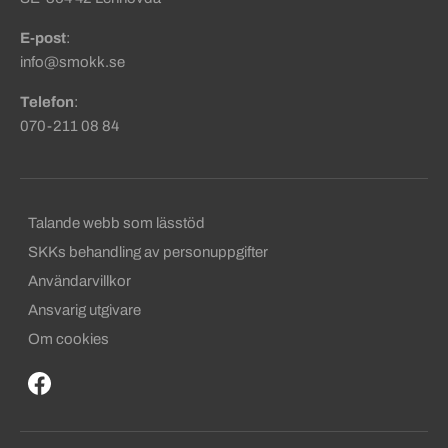
E-post
:
info@smokk.se
Telefon
:
070-211 08 84
Sekundära sidfotslänkar
Talande webb som lässtöd
SKKs behandling av personuppgifter
Användarvillkor
Ansvarig utgivare
Om cookies