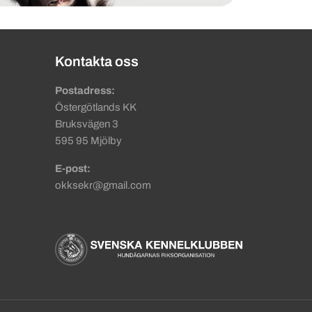
Kontakta oss
Postadress:
Östergötlands KK
Bruksvägen 3
595 95 Mjölby
E-post:
okksekr@gmail.com