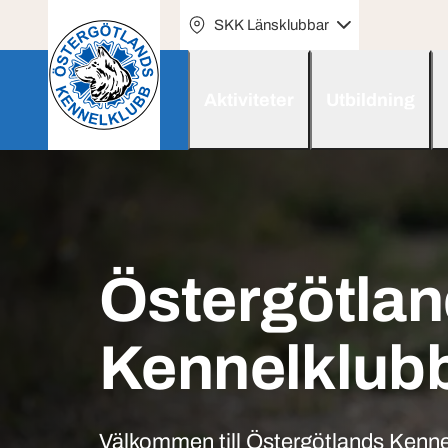
SKK Länsklubbar
Aktiviteter
Utbildning
Östergötla
Kennelklub
Välkommen till Östergötlands Kenne