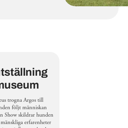
tställning
 museum
us trogna Argos till
nden följt människan
 in Show skildrar hunden
r mänskliga erfarenheter