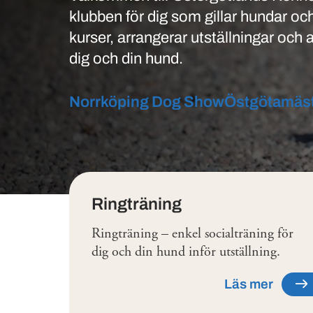
klubben för dig som gillar hundar och 
kurser, arrangerar utställningar och a
dig och din hund.
Norrköping Dog Show
Östgötamäs
Tjänster
Ringträning
Ringträning – enkel socialträning för
dig och din hund inför utställning.
Läs mer