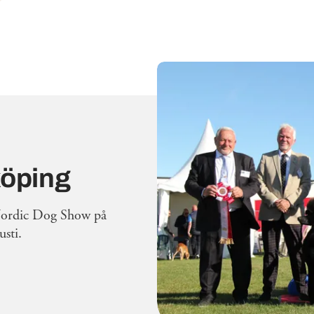
köping
Nordic Dog Show på
sti.