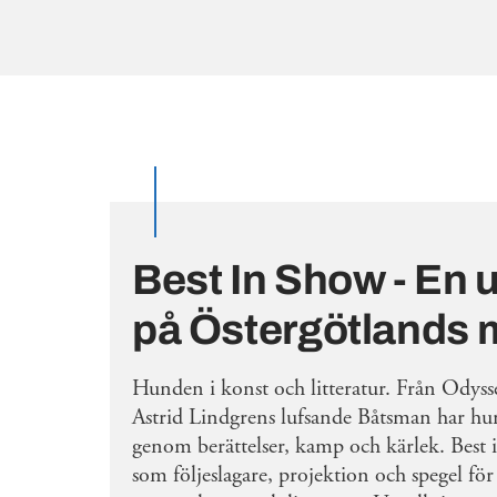
Best In Show - En u
på Östergötlands
Hunden i konst och litteratur. Från Odysse
Astrid Lindgrens lufsande Båtsman har hu
genom berättelser, kamp och kärlek. Best
som följeslagare, projektion och spegel fö