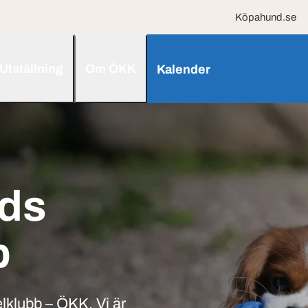
Köpahund.se
Utställning
Om ÖKK
Kalender
nds
b
lklubb – ÖKK. Vi är